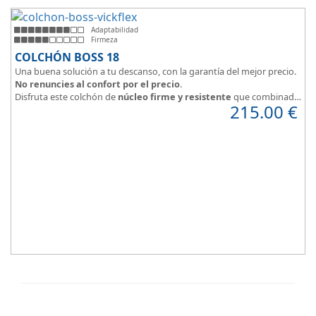
Adaptabilidad
Firmeza
COLCHÓN BOSS 18
Una buena solución a tu descanso, con la garantía del mejor precio.
No renuncies al confort por el precio
.
Disfruta este colchón de
núcleo firme y resistente
que combinado
215.00
€
con el material viscoelástico ViscoPlume en ambas caras y algodón
en cara de verano, consigue un descanso reparador y
máximo
confort
con una
firmeza media
.
Altura +/- 18cm