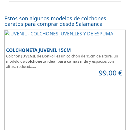
Estos son algunos modelos de colchones
baratos para comprar desde Salamanca
COLCHONETA JUVENIL 15CM
Colchón
JUVENIL
de Donkol, es un colchón de 15cm de altura, un
modelo de
colchoneta ideal para camas nido
y espacios con
altura reducida.
99.00
€
Con
núcleo de espuma de alta densidad HR
.
Los clientes que buscan
colchones baratos online
suelen elegir
este modelo, en lugar de comprar una espuma a medida a la que
después tienen que añadir una funda a medida.