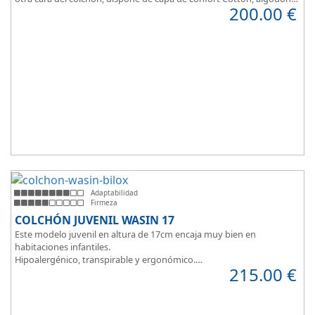
200.00
€
100% que brinda una sensación de confort inmediata.
Adaptabilidad
Firmeza
COLCHÓN JUVENIL WASIN 17
Este modelo juvenil en altura de 17cm encaja muy bien en
habitaciones infantiles.
Hipoalergénico, transpirable y ergonómico.
215.00
€
Suave y elegante tejido Strech360g de Bilox.