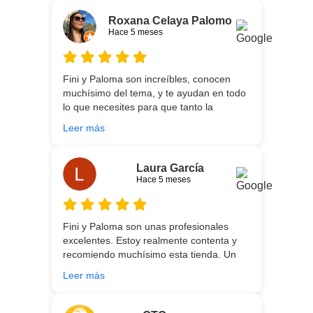
necesidades de cada uno, es que son tan
agradables y tan cercanas que la
Roxana Celaya Palomo
experiencia es fantástica. Puntualizar
Hace 5 meses
también que los chicos que nos trajeron y
montaron todo lo hicieron perfectamente,
preocupados por que quedase
Fini y Paloma son increíbles, conocen
perfectamente y a nuestro gusto, además
muchísimo del tema, y te ayudan en todo
muy rápidos. Volveremos a contar con
lo que necesites para que tanto la
ellos para futuras compras. Muchas
experiencia de compra como el producto
gracias!
Leer más
que estés necesitando sean los mejores.
Por otra parte, Ali y Dani hicieron un
trabajo impecable en el transporte y
Laura García
montaje, unos chicos encantadores. Hace
Hace 5 meses
5 años conocí la tienda, y vuelvo
encantada de contar con su asesoría y
buenos productos. Gracias a todo el
Fini y Paloma son unas profesionales
equipo.
excelentes. Estoy realmente contenta y
recomiendo muchísimo esta tienda. Un
gran servicio desde el principio hasta la
Leer más
entrega.