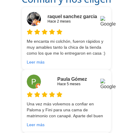
raquel sanchez garcia
Hace 2 meses
Me encanta mi colchón, fueron rápidos y
muy amables tanto la chica de la tienda
como los que me lo entregaron en casa :)
He vuelto a comprar colchón para mi hijo
Leer más
meses después:) son todos un encanto y
aparte de la calidad de los colchones y
canapé, una entrega rapidísima y fácil
Paula Gómez
comunicación con los repartidores que lo
Hace 5 meses
traen y montan :) encantada
Una vez más volvemos a confiar en
Paloma y Fini para una cama de
matrimonio con canapé. Aparte del buen
asesoramiento que ofrecen,
Leer más
personalizando totalmente las