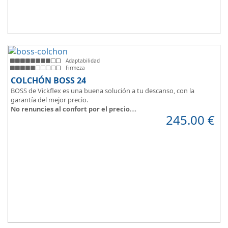
Adaptabilidad
Firmeza
COLCHÓN BOSS 24
BOSS de Vickflex es una buena solución a tu descanso, con la
garantía del mejor precio.
No renuncies al confort por el precio
.
245.00
€
Disfruta este colchón de
núcleo firme y resistente
que combinado
con su material viscoelástico ViscoPlume en ambas caras y algodón
en cara de verano, consigue
máximo confort
y un descanso
reparador con una
firmeza media
.
Altura +/- 24cm