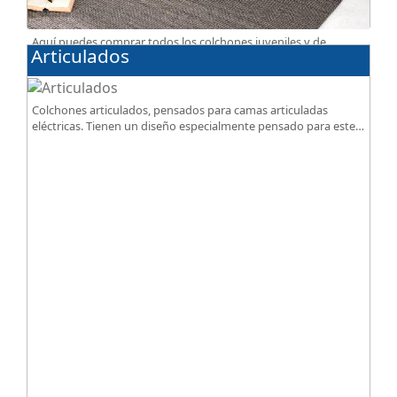
Aquí puedes comprar todos los colchones juveniles y de
Articulados
espuma, disponibles en diferentes grados de firmeza,
excelente relación calidad-precio.
Colchones articulados, pensados para camas articuladas
eléctricas. Tienen un diseño especialmente pensado para este
tipo de bases.