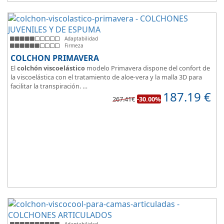
Adaptabilidad
Firmeza
COLCHON PRIMAVERA
El
colchón viscoelástico
modelo Primavera dispone del confort de
la viscoelástica con el tratamiento de aloe-vera y la malla 3D para
facilitar la transpiración.
187.19
€
Según medida del colchón estamos hablando tanto de un colchón
267.41€
-30.00%
juvenil, como de matrimonio.
Su
núcleo de espuma de alta densidad HR
unido a los cm de
viscoelástica hacen que sea u modelo adaptable a todo tipo de
personas.