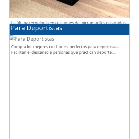
La última tecnología en colchones de micromuelles ensacados
Para Deportistas
la tienes en nuestra tienda, necesitas saber ¿qué son los
micromuelles?
Compra los mejores colchones, perfectos para deportistas.
Facilitan el descanso a personas que practican deporte,
SportReset ayuda a recuperar energía