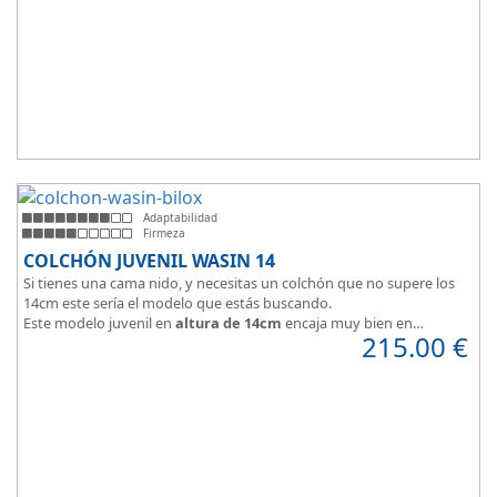
Adaptabilidad
Firmeza
COLCHÓN JUVENIL WASIN 14
Si tienes una cama nido, y necesitas un colchón que no supere los
14cm este sería el modelo que estás buscando.
Este modelo juvenil en
altura de 14cm
encaja muy bien en
215.00
€
habitaciones infantiles.
Hipoalergénico, transpirable y ergonómico.
Suave y elegante tejido Strech360g de Bilox.