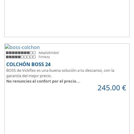
Adaptabilidad
Firmeza
COLCHÓN BOSS 24
BOSS de Vickflex es una buena solución a tu descanso, con la
garantía del mejor precio.
No renuncies al confort por el precio
.
245.00
€
Disfruta este colchón de
núcleo firme y resistente
que combinado
con su material viscoelástico ViscoPlume en ambas caras y algodón
en cara de verano, consigue
máximo confort
y un descanso
reparador con una
firmeza media
.
Altura +/- 24cm