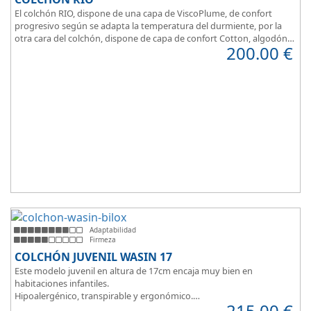
El colchón RIO, dispone de una capa de ViscoPlume, de confort
progresivo según se adapta la temperatura del durmiente, por la
otra cara del colchón, dispone de capa de confort Cotton, algodón
200.00
€
100% que brinda una sensación de confort inmediata.
Adaptabilidad
Firmeza
COLCHÓN JUVENIL WASIN 17
Este modelo juvenil en altura de 17cm encaja muy bien en
habitaciones infantiles.
Hipoalergénico, transpirable y ergonómico.
215.00
€
Suave y elegante tejido Strech360g de Bilox.