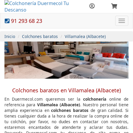
91 293 68 23
Togg
navi
Inicio
Colchones baratos
Villamalea (Albacete)
Colchones baratos en Villamalea (Albacete)
En Duermecol.com queremos ser la
colchonería
online de
referencia para
Villamalea (Albacete)
. Nuestro personal tiene
amplia experiencia en
colchones baratos
de gran calidad. Si
tienes cualquier duda a la hora de realizar la compra online de
tu colchón, por favor, no dudes en contactar con nosotros,
estaremos encantados de atenderte y aclarar tus dudas.
Recuerda Duermecol.com tu descanso de alta gama en