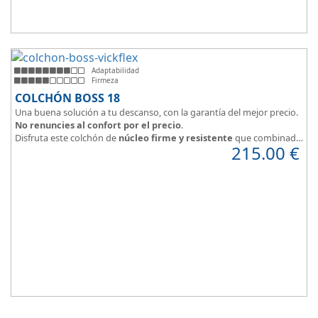
Adaptabilidad
Firmeza
COLCHÓN BOSS 18
Una buena solución a tu descanso, con la garantía del mejor precio.
No renuncies al confort por el precio
.
Disfruta este colchón de
núcleo firme y resistente
que combinado
215.00
€
con el material viscoelástico ViscoPlume en ambas caras y algodón
en cara de verano, consigue un descanso reparador y
máximo
confort
con una
firmeza media
.
Altura +/- 18cm