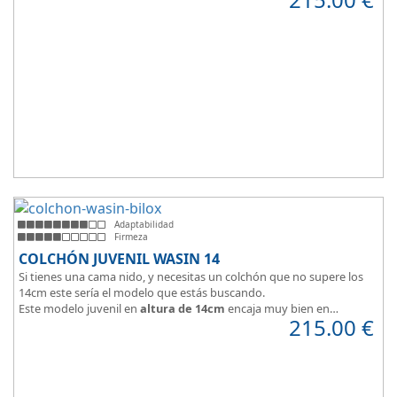
Adaptabilidad
Firmeza
COLCHÓN JUVENIL WASIN 14
Si tienes una cama nido, y necesitas un colchón que no supere los
14cm este sería el modelo que estás buscando.
Este modelo juvenil en
altura de 14cm
encaja muy bien en
215.00
€
habitaciones infantiles.
Hipoalergénico, transpirable y ergonómico.
Suave y elegante tejido Strech360g de Bilox.