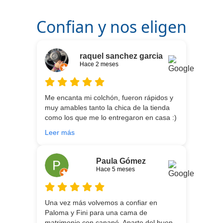
Confian y nos eligen
raquel sanchez garcia
Hace 2 meses
Me encanta mi colchón, fueron rápidos y
muy amables tanto la chica de la tienda
como los que me lo entregaron en casa :)
He vuelto a comprar colchón para mi hijo
Leer más
meses después:) son todos un encanto y
aparte de la calidad de los colchones y
canapé, una entrega rapidísima y fácil
Paula Gómez
comunicación con los repartidores que lo
Hace 5 meses
traen y montan :) encantada
Una vez más volvemos a confiar en
Paloma y Fini para una cama de
matrimonio con canapé. Aparte del buen