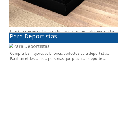
La última tecnología en colchones de micromuelles ensacados
Para Deportistas
la tienes en nuestra tienda, necesitas saber ¿qué son los
micromuelles?
Compra los mejores colchones, perfectos para deportistas.
Facilitan el descanso a personas que practican deporte,
SportReset ayuda a recuperar energía