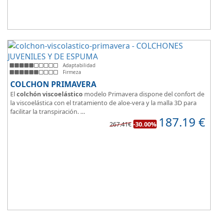
Adaptabilidad
Firmeza
COLCHON PRIMAVERA
El
colchón viscoelástico
modelo Primavera dispone del confort de
la viscoelástica con el tratamiento de aloe-vera y la malla 3D para
facilitar la transpiración.
187.19
€
Según medida del colchón estamos hablando tanto de un colchón
267.41€
-30.00%
juvenil, como de matrimonio.
Su
núcleo de espuma de alta densidad HR
unido a los cm de
viscoelástica hacen que sea u modelo adaptable a todo tipo de
personas.