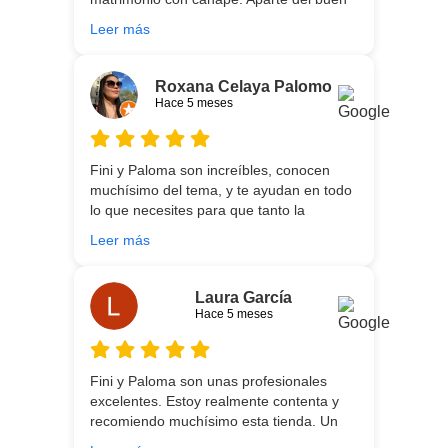
asesoramiento que ofrecen,
Leer más
personalizando totalmente las
necesidades de cada uno, es que son tan
agradables y tan cercanas que la
Roxana Celaya Palomo
experiencia es fantástica. Puntualizar
Hace 5 meses
también que los chicos que nos trajeron y
montaron todo lo hicieron perfectamente,
preocupados por que quedase
Fini y Paloma son increíbles, conocen
perfectamente y a nuestro gusto, además
muchísimo del tema, y te ayudan en todo
muy rápidos. Volveremos a contar con
lo que necesites para que tanto la
ellos para futuras compras. Muchas
experiencia de compra como el producto
gracias!
Leer más
que estés necesitando sean los mejores.
Por otra parte, Ali y Dani hicieron un
trabajo impecable en el transporte y
Laura García
montaje, unos chicos encantadores. Hace
Hace 5 meses
5 años conocí la tienda, y vuelvo
encantada de contar con su asesoría y
buenos productos. Gracias a todo el
Fini y Paloma son unas profesionales
equipo.
excelentes. Estoy realmente contenta y
recomiendo muchísimo esta tienda. Un
gran servicio desde el principio hasta la