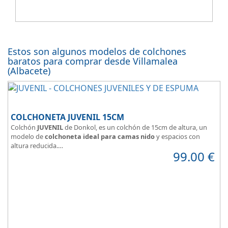
Estos son algunos modelos de colchones
baratos para comprar desde Villamalea
(Albacete)
COLCHONETA JUVENIL 15CM
Colchón
JUVENIL
de Donkol, es un colchón de 15cm de altura, un
modelo de
colchoneta ideal para camas nido
y espacios con
altura reducida.
99.00
€
Con
núcleo de espuma de alta densidad HR
.
Los clientes que buscan
colchones baratos online
suelen elegir
este modelo, en lugar de comprar una espuma a medida a la que
después tienen que añadir una funda a medida.