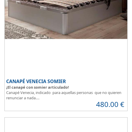
CANAPÉ VENECIA SOMIER
¡El canapé con somier articulado!
Canapé Venecia, indicado para aquellas personas que no quieren
renunciar a nada.
480.00
€
Además de espacio extra, se adapta perfectamente a nuestra
necesidad de descanso.
Consigue la posición más cómoda
, con solo pulsar un botón.
Madera disponible en colores Blanco, Cerezo, Nogal, Wengue,
Ceniza, Roble, Negro y Plata
Su gran calidad en la fabricación nos da como resultado
calidad en