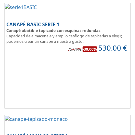
CANAPÉ BASIC SERIE 1
Canapé abatible tapizado con esquinas redondas.
Capacidad de almacenaje y amplio catálogo de tapicerias a elegir,
podemos crear un canape a nuestro gusto.
530.00
€
BASIC, una magnifica opción.
757.14€
-30.00%
Diseño, elegancia y funcionalidad se unen para ofrecerte la base del
descanso.
Todo unido a
el mejor precio
, recuerda que además disponemos
de formulas de financiación a medida para que puedas comprar a
plazos.