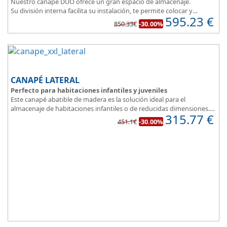
Nuestro canapé DUO ofrece un gran espacio de almacenaje.
Su división interna facilita su instalación, te permite colocar y
595.23
€
distribuir mucho mejor todo lo que quieres guardar.
850.33€
-30.00%
Asegura la firmeza y calidad en el descanso.
CANAPÉ LATERAL
Perfecto para habitaciones infantiles y juveniles
Este canapé abatible de madera es la solución ideal para el
almacenaje de habitaciones infantiles o de reducidas dimensiones.
315.77
€
Con esquinas redondeadas, que facilitan el paso en pequeñas
451.1€
-30.00%
estancias.
Fabricado en tres modernos colores que aportan un toque natural
y mucha luz en un dormitorio juvenil.
Apertura lateral.