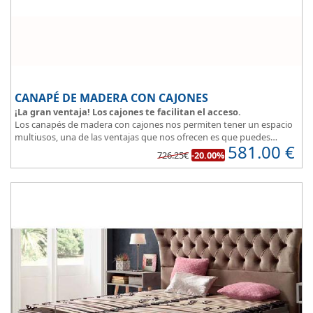
CANAPÉ DE MADERA CON CAJONES
¡La gran ventaja! Los cajones te facilitan el acceso.
Los canapés de madera con cajones nos permiten tener un espacio
multiusos, una de las ventajas que nos ofrecen es que puedes
581.00
€
disponer y acceder a lo que tienes almacenado en los cajones
726.25€
-20.00%
aunque la cama este ocupada.
Este canapé de cama práctico y funcional, permite guardar lo que
quieras sin que entre polvo, así tus cosas estarán protegidas.