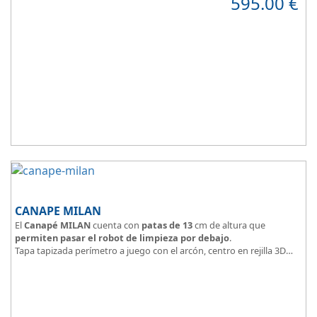
595.00
€
Tapa tapizada en malla 3D
CANAPE MILAN
El
Canapé MILAN
cuenta con
patas de 13
cm de altura que
permiten pasar el robot de limpieza por debajo
.
Tapa tapizada perímetro a juego con el arcón, centro en rejilla 3D
Arcón tapizado color a elegir.