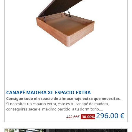
CANAPÉ MADERA XL ESPACIO EXTRA
Consigue todo el espacio de almacenaje extra que necesitas.
Si necesitas un espacio extra, este es tu canapé de madera,
conseguirás sacar el máximo partido a tu dormitorio.
296.00
€
La
tapa esta reforzada
y es muy transpirable, fabricada con tejido
422.86€
-30.00%
3D y tapizada en elegante color gris.
El cajón, con laterales gruesos, está pegado al suelo, lo que facilita
que el polvo no se acumule debajo de la cama.