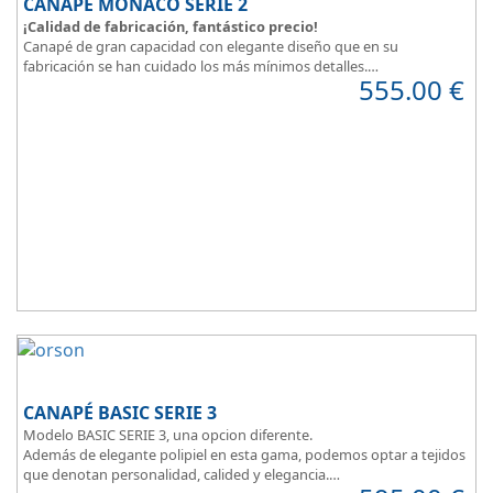
CANAPÉ MONACO SERIE 2
¡Calidad de fabricación, fantástico precio!
Canapé de gran capacidad con elegante diseño que en su
fabricación se han cuidado los más mínimos detalles.
555.00
€
Dispone de un amplio catálogo de tapicerias y polipieles a elegir,
para que puedas
personalizar a tu gusto todos los detalles
y de
esta forma
decorar tu habitación
.
MONACO Serie 2, elegancia y diseño en tu dormitorio.
CANAPÉ BASIC SERIE 3
Modelo BASIC SERIE 3, una opcion diferente.
Además de elegante polipiel en esta gama, podemos optar a tejidos
que denotan personalidad, calided y elegancia.