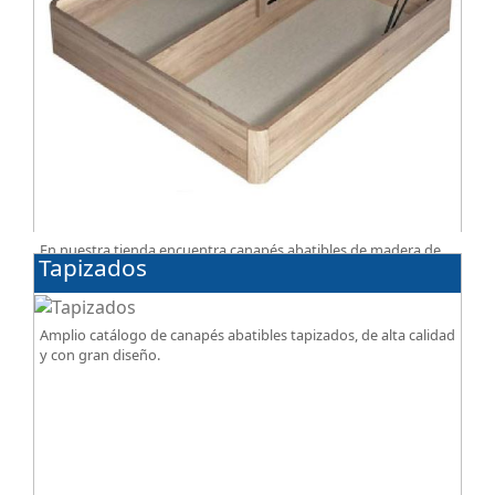
En nuestra tienda encuentra canapés abatibles de madera de
Tapizados
alta calidad, optimiza espacio de almacenamiento en tu
dormitorio, ¡todo al mejor precio!
Amplio catálogo de canapés abatibles tapizados, de alta calidad
y con gran diseño.