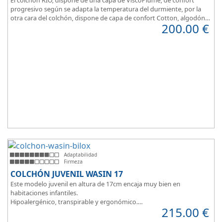
progresivo según se adapta la temperatura del durmiente, por la
otra cara del colchón, dispone de capa de confort Cotton, algodón
200.00
€
100% que brinda una sensación de confort inmediata.
Adaptabilidad
Firmeza
COLCHÓN JUVENIL WASIN 17
Este modelo juvenil en altura de 17cm encaja muy bien en
habitaciones infantiles.
Hipoalergénico, transpirable y ergonómico.
215.00
€
Suave y elegante tejido Strech360g de Bilox.