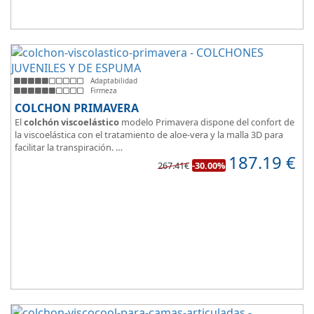
Adaptabilidad
Firmeza
COLCHON PRIMAVERA
El
colchón viscoelástico
modelo Primavera dispone del confort de
la viscoelástica con el tratamiento de aloe-vera y la malla 3D para
facilitar la transpiración.
187.19
€
Según medida del colchón estamos hablando tanto de un colchón
267.41€
-30.00%
juvenil, como de matrimonio.
Su
núcleo de espuma de alta densidad HR
unido a los cm de
viscoelástica hacen que sea u modelo adaptable a todo tipo de
personas.