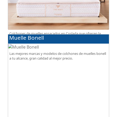
Colchones de muelles ensacados en Coslada que ofrecen la
Muelle Bonell
perfecta combinación de firmeza, confort, transpiración, con
acabados premium de alta gama.
Las mejores marcas y modelos de colchones de muelles bonell
a tu alcance, gran calidad al mejor precio.