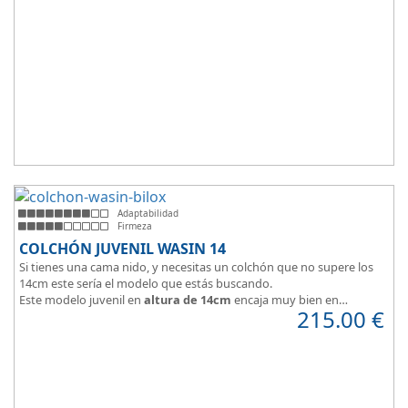
Adaptabilidad
Firmeza
COLCHÓN JUVENIL WASIN 14
Si tienes una cama nido, y necesitas un colchón que no supere los
14cm este sería el modelo que estás buscando.
Este modelo juvenil en
altura de 14cm
encaja muy bien en
215.00
€
habitaciones infantiles.
Hipoalergénico, transpirable y ergonómico.
Suave y elegante tejido Strech360g de Bilox.