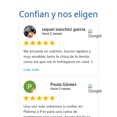
Confian y nos eligen
raquel sanchez garcia
Hace 2 meses
Me encanta mi colchón, fueron rápidos y
muy amables tanto la chica de la tienda
como los que me lo entregaron en casa :)
He vuelto a comprar colchón para mi hijo
Leer más
meses después:) son todos un encanto y
aparte de la calidad de los colchones y
canapé, una entrega rapidísima y fácil
Paula Gómez
comunicación con los repartidores que lo
Hace 5 meses
traen y montan :) encantada
Una vez más volvemos a confiar en
Paloma y Fini para una cama de
matrimonio con canapé. Aparte del buen