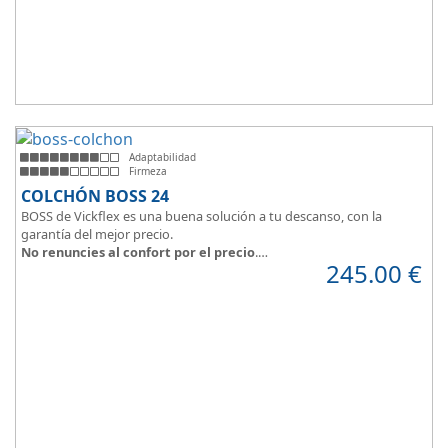
Adaptabilidad
Firmeza
COLCHÓN BOSS 24
BOSS de Vickflex es una buena solución a tu descanso, con la
garantía del mejor precio.
No renuncies al confort por el precio
.
245.00
€
Disfruta este colchón de
núcleo firme y resistente
que combinado
con su material viscoelástico ViscoPlume en ambas caras y algodón
en cara de verano, consigue
máximo confort
y un descanso
reparador con una
firmeza media
.
Altura +/- 24cm