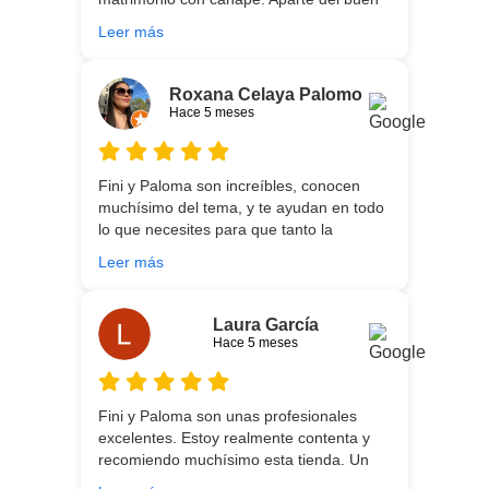
asesoramiento que ofrecen,
Leer más
personalizando totalmente las
necesidades de cada uno, es que son tan
agradables y tan cercanas que la
Roxana Celaya Palomo
experiencia es fantástica. Puntualizar
Hace 5 meses
también que los chicos que nos trajeron y
montaron todo lo hicieron perfectamente,
preocupados por que quedase
Fini y Paloma son increíbles, conocen
perfectamente y a nuestro gusto, además
muchísimo del tema, y te ayudan en todo
muy rápidos. Volveremos a contar con
lo que necesites para que tanto la
ellos para futuras compras. Muchas
experiencia de compra como el producto
gracias!
Leer más
que estés necesitando sean los mejores.
Por otra parte, Ali y Dani hicieron un
trabajo impecable en el transporte y
Laura García
montaje, unos chicos encantadores. Hace
Hace 5 meses
5 años conocí la tienda, y vuelvo
encantada de contar con su asesoría y
buenos productos. Gracias a todo el
Fini y Paloma son unas profesionales
equipo.
excelentes. Estoy realmente contenta y
recomiendo muchísimo esta tienda. Un
gran servicio desde el principio hasta la