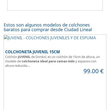
Estos son algunos modelos de colchones
baratos para comprar desde Ciudad Lineal
COLCHONETA JUVENIL 15CM
Colchón
JUVENIL
de Donkol, es un colchón de 15cm de altura, un
modelo de
colchoneta ideal para camas nido
y espacios con
altura reducida.
99.00
€
Con
núcleo de espuma de alta densidad HR
.
Los clientes que buscan
colchones baratos online
suelen elegir
este modelo, en lugar de comprar una espuma a medida a la que
después tienen que añadir una funda a medida.