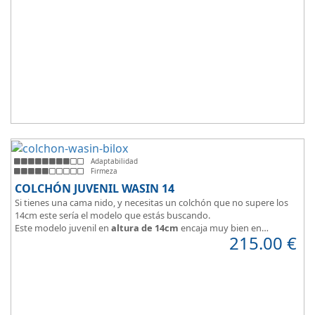
Adaptabilidad
Firmeza
COLCHÓN JUVENIL WASIN 14
Si tienes una cama nido, y necesitas un colchón que no supere los
14cm este sería el modelo que estás buscando.
Este modelo juvenil en
altura de 14cm
encaja muy bien en
215.00
€
habitaciones infantiles.
Hipoalergénico, transpirable y ergonómico.
Suave y elegante tejido Strech360g de Bilox.