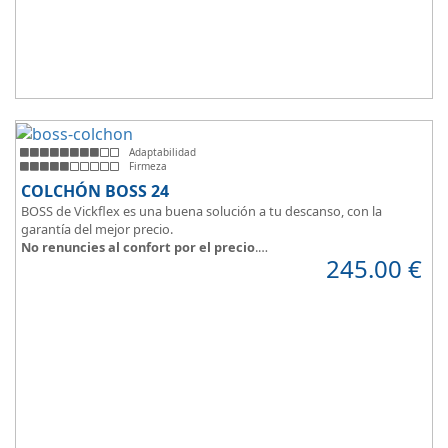
Adaptabilidad
Firmeza
COLCHÓN BOSS 24
BOSS de Vickflex es una buena solución a tu descanso, con la
garantía del mejor precio.
No renuncies al confort por el precio
.
245.00
€
Disfruta este colchón de
núcleo firme y resistente
que combinado
con su material viscoelástico ViscoPlume en ambas caras y algodón
en cara de verano, consigue
máximo confort
y un descanso
reparador con una
firmeza media
.
Altura +/- 24cm