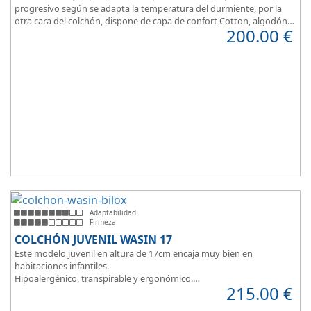
progresivo según se adapta la temperatura del durmiente, por la
otra cara del colchón, dispone de capa de confort Cotton, algodón
200.00
€
100% que brinda una sensación de confort inmediata.
Adaptabilidad
Firmeza
COLCHÓN JUVENIL WASIN 17
Este modelo juvenil en altura de 17cm encaja muy bien en
habitaciones infantiles.
Hipoalergénico, transpirable y ergonómico.
215.00
€
Suave y elegante tejido Strech360g de Bilox.