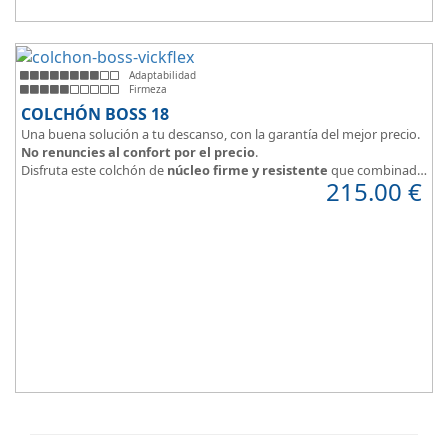
Adaptabilidad
Firmeza
COLCHÓN BOSS 18
Una buena solución a tu descanso, con la garantía del mejor precio.
No renuncies al confort por el precio
.
Disfruta este colchón de
núcleo firme y resistente
que combinado
215.00
€
con el material viscoelástico ViscoPlume en ambas caras y algodón
en cara de verano, consigue un descanso reparador y
máximo
confort
con una
firmeza media
.
Altura +/- 18cm