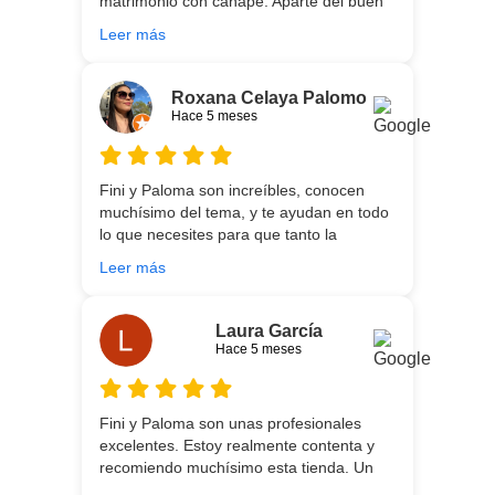
matrimonio con canapé. Aparte del buen
asesoramiento que ofrecen,
Leer más
personalizando totalmente las
necesidades de cada uno, es que son tan
agradables y tan cercanas que la
Roxana Celaya Palomo
experiencia es fantástica. Puntualizar
Hace 5 meses
también que los chicos que nos trajeron y
montaron todo lo hicieron perfectamente,
preocupados por que quedase
Fini y Paloma son increíbles, conocen
perfectamente y a nuestro gusto, además
muchísimo del tema, y te ayudan en todo
muy rápidos. Volveremos a contar con
lo que necesites para que tanto la
ellos para futuras compras. Muchas
experiencia de compra como el producto
gracias!
Leer más
que estés necesitando sean los mejores.
Por otra parte, Ali y Dani hicieron un
trabajo impecable en el transporte y
Laura García
montaje, unos chicos encantadores. Hace
Hace 5 meses
5 años conocí la tienda, y vuelvo
encantada de contar con su asesoría y
buenos productos. Gracias a todo el
Fini y Paloma son unas profesionales
equipo.
excelentes. Estoy realmente contenta y
recomiendo muchísimo esta tienda. Un
gran servicio desde el principio hasta la