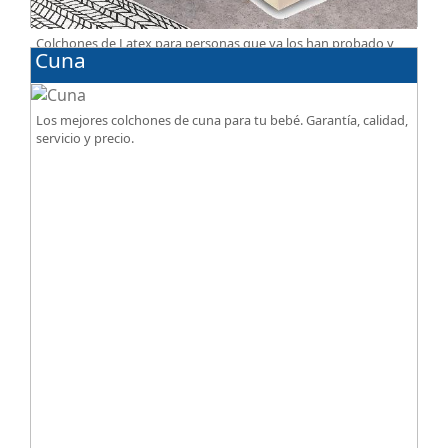
Colchones de Latex para personas que ya los han probado y
Cuna
les gusta esa sensación de confort.
Los mejores colchones de cuna para tu bebé. Garantía, calidad,
servicio y precio.