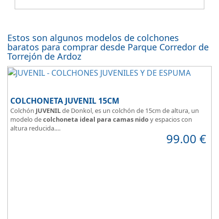
Estos son algunos modelos de colchones
baratos para comprar desde Parque Corredor de
Torrejón de Ardoz
COLCHONETA JUVENIL 15CM
Colchón
JUVENIL
de Donkol, es un colchón de 15cm de altura, un
modelo de
colchoneta ideal para camas nido
y espacios con
altura reducida.
99.00
€
Con
núcleo de espuma de alta densidad HR
.
Los clientes que buscan
colchones baratos online
suelen elegir
este modelo, en lugar de comprar una espuma a medida a la que
después tienen que añadir una funda a medida.