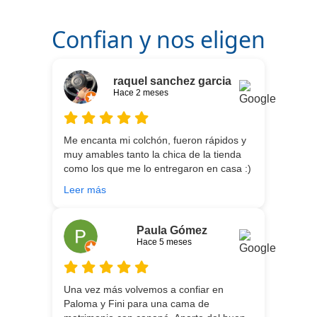
Confian y nos eligen
raquel sanchez garcia
Hace 2 meses
Me encanta mi colchón, fueron rápidos y
muy amables tanto la chica de la tienda
como los que me lo entregaron en casa :)
He vuelto a comprar colchón para mi hijo
Leer más
meses después:) son todos un encanto y
aparte de la calidad de los colchones y
canapé, una entrega rapidísima y fácil
Paula Gómez
comunicación con los repartidores que lo
Hace 5 meses
traen y montan :) encantada
Una vez más volvemos a confiar en
Paloma y Fini para una cama de