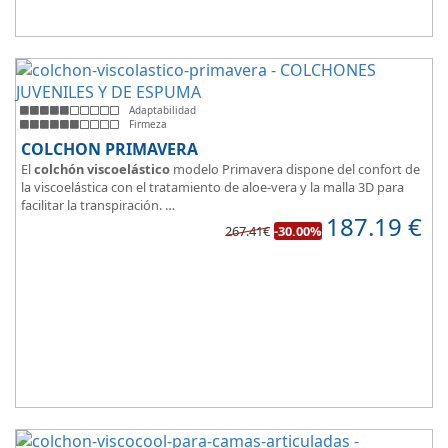
Adaptabilidad
Firmeza
COLCHON PRIMAVERA
El
colchón viscoelástico
modelo Primavera dispone del confort de
la viscoelástica con el tratamiento de aloe-vera y la malla 3D para
facilitar la transpiración.
187.19
€
Según medida del colchón estamos hablando tanto de un colchón
267.41€
-30.00%
juvenil, como de matrimonio.
Su
núcleo de espuma de alta densidad HR
unido a los cm de
viscoelástica hacen que sea u modelo adaptable a todo tipo de
personas.