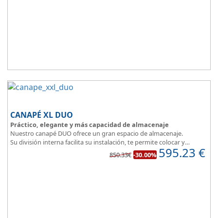
Ceniza, Roble, Negro y Plata
Su gran calidad en la fabricación nos da como resultado
calidad en
el descanso
.
CANAPÉ XL DUO
Práctico, elegante y más capacidad de almacenaje
Nuestro canapé DUO ofrece un gran espacio de almacenaje.
Su división interna facilita su instalación, te permite colocar y
595.23
€
distribuir mucho mejor todo lo que quieres guardar.
850.33€
-30.00%
Asegura la firmeza y calidad en el descanso.