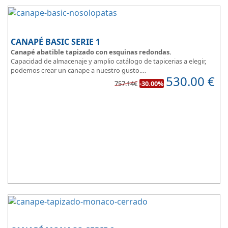
CANAPÉ BASIC SERIE 1
Canapé abatible tapizado con esquinas redondas.
Capacidad de almacenaje y amplio catálogo de tapicerias a elegir,
podemos crear un canape a nuestro gusto.
530.00
€
BASIC, una magnifica opción.
757.14€
-30.00%
Diseño, elegancia y funcionalidad se unen para ofrecerte la base del
descanso.
Todo unido a
el mejor precio
, recuerda que además disponemos
de formulas de financiación a medida para que puedas comprar a
plazos.