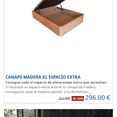
CANAPÉ MADERA XL ESPACIO EXTRA
Consigue todo el espacio de almacenaje extra que necesitas.
Si necesitas un espacio extra, este es tu canapé de madera,
conseguirás sacar el máximo partido a tu dormitorio.
296.00
€
La
tapa esta reforzada
y es muy transpirable, fabricada con tejido
422.86€
-30.00%
3D y tapizada en elegante color gris.
El cajón, con laterales gruesos, está pegado al suelo, lo que facilita
que el polvo no se acumule debajo de la cama.
Disponible en 5 colores de madera
: Blanco, ártico, cambrian,