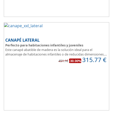
CANAPÉ LATERAL
Perfecto para habitaciones infantiles y juveniles
Este canapé abatible de madera es la solución ideal para el
almacenaje de habitaciones infantiles o de reducidas dimensiones.
315.77
€
Con esquinas redondeadas, que facilitan el paso en pequeñas
451.1€
-30.00%
estancias.
Fabricado en tres modernos colores que aportan un toque natural
y mucha luz en un dormitorio juvenil.
Apertura lateral.