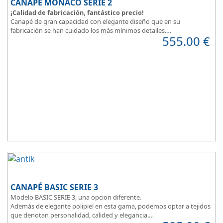
CANAPÉ MONACO SERIE 2
¡Calidad de fabricación, fantástico precio!
Canapé de gran capacidad con elegante diseño que en su
fabricación se han cuidado los más mínimos detalles.
555.00
€
Dispone de un amplio catálogo de tapicerias y polipieles a elegir,
para que puedas
personalizar a tu gusto todos los detalles
y de
esta forma
decorar tu habitación
.
MONACO Serie 2, elegancia y diseño en tu dormitorio.
CANAPÉ BASIC SERIE 3
Modelo BASIC SERIE 3, una opcion diferente.
Además de elegante polipiel en esta gama, podemos optar a tejidos
que denotan personalidad, calided y elegancia.