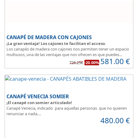
CANAPÉ DE MADERA CON CAJONES
¡La gran ventaja! Los cajones te facilitan el acceso.
Los canapés de madera con cajones nos permiten tener un espacio
multiusos, una de las ventajas que nos ofrecen es que puedes
581.00
€
disponer y acceder a lo que tienes almacenado en los cajones
726.25€
-20.00%
aunque la cama este ocupada.
Este canapé de cama práctico y funcional, permite guardar lo que
quieras sin que entre polvo, así tus cosas estarán protegidas.
CANAPÉ VENECIA SOMIER
¡El canapé con somier articulado!
Canapé Venecia, indicado para aquellas personas que no quieren
renunciar a nada.
480.00
€
Además de espacio extra, se adapta perfectamente a nuestra
necesidad de descanso.
Consigue la posición más cómoda
, con solo pulsar un botón.
Madera disponible en colores Blanco, Cerezo, Nogal, Wengue,