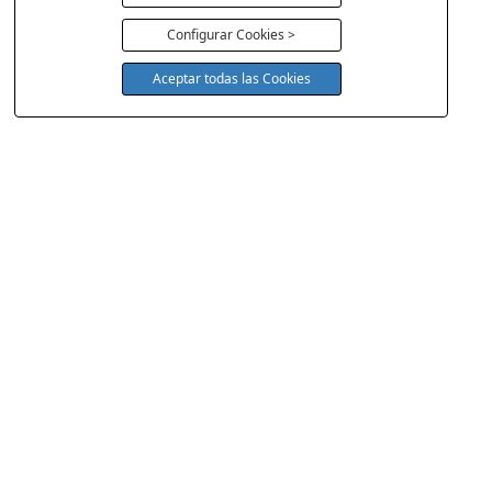
Configurar Cookies >
Aceptar todas las Cookies
COLCHONERIA DUERMECOL
Av de la Cañada 13
28823 - Coslada
Madrid
Política Cookies
Aviso Legal