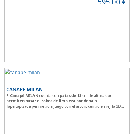
595.00
€
Tapa tapizada en malla 3D
CANAPE MILAN
El
Canapé MILAN
cuenta con
patas de 13
cm de altura que
permiten pasar el robot de limpieza por debajo
.
Tapa tapizada perímetro a juego con el arcón, centro en rejilla 3D
Arcón tapizado color a elegir.