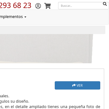
293 68 23
mplementos
VER
uales.
gulos su diseño.
os, en el detalle ampliado tienes una pequeña foto de