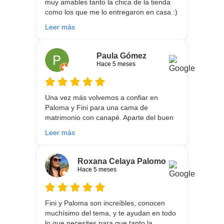
muy amables tanto la chica de la tienda
como los que me lo entregaron en casa :)
He vuelto a comprar colchón para mi hijo
Leer más
meses después:) son todos un encanto y
aparte de la calidad de los colchones y
canapé, una entrega rapidísima y fácil
Paula Gómez
comunicación con los repartidores que lo
Hace 5 meses
traen y montan :) encantada
Una vez más volvemos a confiar en
Paloma y Fini para una cama de
matrimonio con canapé. Aparte del buen
asesoramiento que ofrecen,
Leer más
personalizando totalmente las
necesidades de cada uno, es que son tan
agradables y tan cercanas que la
Roxana Celaya Palomo
experiencia es fantástica. Puntualizar
Hace 5 meses
también que los chicos que nos trajeron y
montaron todo lo hicieron perfectamente,
preocupados por que quedase
Fini y Paloma son increíbles, conocen
perfectamente y a nuestro gusto, además
muchísimo del tema, y te ayudan en todo
muy rápidos. Volveremos a contar con
lo que necesites para que tanto la