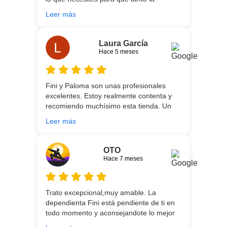
ellos para futuras compras. Muchas
experiencia de compra como el producto
gracias!
Leer más
que estés necesitando sean los mejores.
Por otra parte, Ali y Dani hicieron un
trabajo impecable en el transporte y
Laura García
montaje, unos chicos encantadores. Hace
Hace 5 meses
5 años conocí la tienda, y vuelvo
encantada de contar con su asesoría y
buenos productos. Gracias a todo el
Fini y Paloma son unas profesionales
equipo.
excelentes. Estoy realmente contenta y
recomiendo muchísimo esta tienda. Un
gran servicio desde el principio hasta la
Leer más
entrega.
OTO
Hace 7 meses
Trato excepcional,muy amable. La
dependienta Fini está pendiente de ti en
todo momento y aconsejandote lo mejor
para ti en función de lo que estés