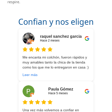
respire.
Confian y nos eligen
raquel sanchez garcia
Hace 2 meses
Me encanta mi colchón, fueron rápidos y
muy amables tanto la chica de la tienda
como los que me lo entregaron en casa :)
He vuelto a comprar colchón para mi hijo
Leer más
meses después:) son todos un encanto y
aparte de la calidad de los colchones y
canapé, una entrega rapidísima y fácil
Paula Gómez
comunicación con los repartidores que lo
Hace 5 meses
traen y montan :) encantada
Una vez más volvemos a confiar en