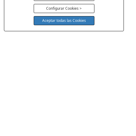
Configurar Cookies >
Aceptar todas las Cookies
COLCHONERIA DUERMECOL
Av de la Cañada 13
28823 - Coslada
Madrid
Política Cookies
Aviso Legal