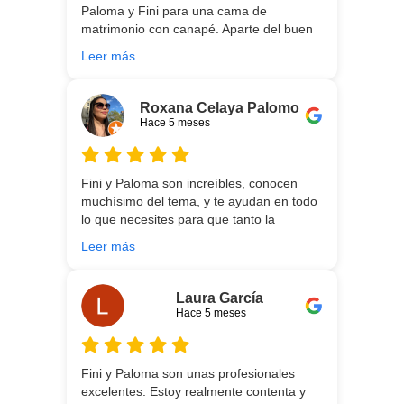
Paloma y Fini para una cama de
matrimonio con canapé. Aparte del buen
asesoramiento que ofrecen,
Leer más
personalizando totalmente las
necesidades de cada uno, es que son tan
agradables y tan cercanas que la
Roxana Celaya Palomo
experiencia es fantástica. Puntualizar
Hace 5 meses
también que los chicos que nos trajeron y
montaron todo lo hicieron perfectamente,
preocupados por que quedase
Fini y Paloma son increíbles, conocen
perfectamente y a nuestro gusto, además
muchísimo del tema, y te ayudan en todo
muy rápidos. Volveremos a contar con
lo que necesites para que tanto la
ellos para futuras compras. Muchas
experiencia de compra como el producto
gracias!
Leer más
que estés necesitando sean los mejores.
Por otra parte, Ali y Dani hicieron un
trabajo impecable en el transporte y
Laura García
montaje, unos chicos encantadores. Hace
Hace 5 meses
5 años conocí la tienda, y vuelvo
encantada de contar con su asesoría y
buenos productos. Gracias a todo el
Fini y Paloma son unas profesionales
equipo.
excelentes. Estoy realmente contenta y