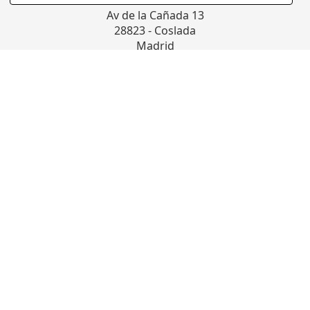
COLCHONERIA DUERMECOL
Av de la Cañada 13
28823 - Coslada
Madrid
Política Cookies
Aviso Legal
Política de Privacidad
Cambios y Devoluciones
Condiciones Generales
Quiénes Somos