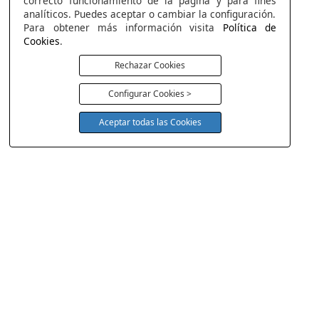
correcto funcionamiento de la página y para fines
analíticos. Puedes aceptar o cambiar la configuración.
Para obtener más información visita
Política de
Cookies
.
Rechazar Cookies
Configurar Cookies >
Aceptar todas las Cookies
COLCHONERIA DUERMECOL
Av de la Cañada 13
28823 - Coslada
Madrid