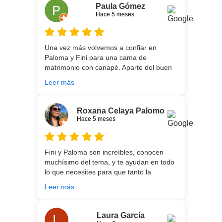
canapé, una entrega rapidísima y fácil
Paula Gómez
comunicación con los repartidores que lo
Hace 5 meses
traen y montan :) encantada
Una vez más volvemos a confiar en
Paloma y Fini para una cama de
matrimonio con canapé. Aparte del buen
asesoramiento que ofrecen,
Leer más
personalizando totalmente las
necesidades de cada uno, es que son tan
agradables y tan cercanas que la
Roxana Celaya Palomo
experiencia es fantástica. Puntualizar
Hace 5 meses
también que los chicos que nos trajeron y
montaron todo lo hicieron perfectamente,
preocupados por que quedase
Fini y Paloma son increíbles, conocen
perfectamente y a nuestro gusto, además
muchísimo del tema, y te ayudan en todo
muy rápidos. Volveremos a contar con
lo que necesites para que tanto la
ellos para futuras compras. Muchas
experiencia de compra como el producto
gracias!
Leer más
que estés necesitando sean los mejores.
Por otra parte, Ali y Dani hicieron un
trabajo impecable en el transporte y
Laura García
montaje, unos chicos encantadores. Hace