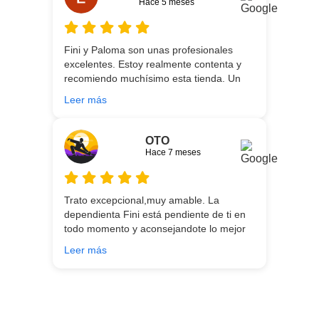
Hace 5 meses
5 años conocí la tienda, y vuelvo
encantada de contar con su asesoría y
buenos productos. Gracias a todo el
Fini y Paloma son unas profesionales
equipo.
excelentes. Estoy realmente contenta y
recomiendo muchísimo esta tienda. Un
gran servicio desde el principio hasta la
Leer más
entrega.
OTO
Hace 7 meses
Trato excepcional,muy amable. La
dependienta Fini está pendiente de ti en
todo momento y aconsejandote lo mejor
para ti en función de lo que estés
Leer más
buscando!!