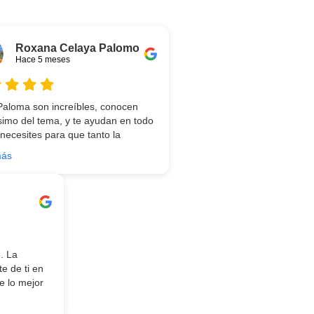
Roxana Celaya Palomo
Hace 5 meses
 Paloma son increíbles, conocen
imo del tema, y te ayudan en todo
 necesites para que tanto la
encia de compra como el producto
más
tés necesitando sean los mejores.
a parte, Ali y Dani hicieron un
o impecable en el transporte y
e, unos chicos encantadores. Hace
 conocí la tienda, y vuelvo
ada de contar con su asesoría y
 productos. Gracias a todo el
. La
.
e de ti en
 lo mejor
tés