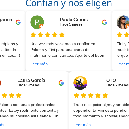
Confian y nos eligen
garcia
Paula Gómez
Hace 5 meses
 rápidos y
Una vez más volvemos a confiar en
Fini y
la tienda
Paloma y Fini para una cama de
muchís
 en casa :)
matrimonio con canapé. Aparte del buen
lo que
ra mi hijo
asesoramiento que ofrecen,
experi
Leer más
Leer 
 encanto y
personalizando totalmente las
que es
lchones y
necesidades de cada uno, es que son tan
Por otr
 y fácil
agradables y tan cercanas que la
trabaj
Laura García
OTO
res que lo
experiencia es fantástica. Puntualizar
montaj
Hace 5 meses
Hace 7 meses
también que los chicos que nos trajeron y
5 años
montaron todo lo hicieron perfectamente,
encant
preocupados por que quedase
buenos
 Paloma son unas profesionales
Trato excepcional,muy amable
perfectamente y a nuestro gusto, además
equipo
ntes. Estoy realmente contenta y
dependienta Fini está pendient
muy rápidos. Volveremos a contar con
endo muchísimo esta tienda. Un
todo momento y aconsejandote
ellos para futuras compras. Muchas
rvicio desde el principio hasta la
para ti en función de lo que es
gracias!
ás
Leer más
a.
buscando!!