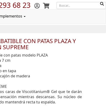
293 68 23
mplementos
BATIBLE CON PATAS PLAZA Y
 SUPREME
le con patas modelo PLAZA
a 7 cm
a
o en tapa
 cajón de madera
REME
os caras de Viscotitanium® Gel que te darán
ensación mientras descansas. Su núcleo de
do mantendrá recta tu espalda.