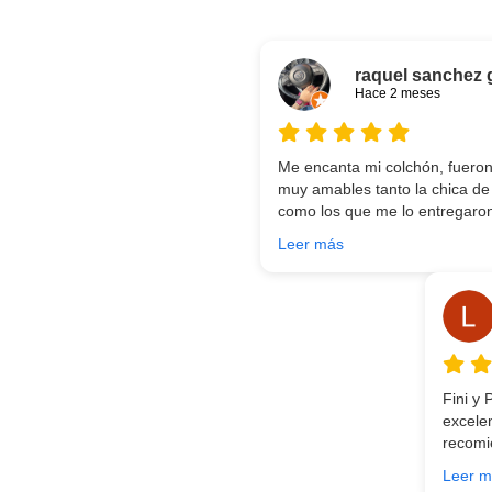
raquel sanchez 
Hace 2 meses
Me encanta mi colchón, fueron
muy amables tanto la chica de 
como los que me lo entregaron
He vuelto a comprar colchón pa
Leer más
meses después:) son todos un
aparte de la calidad de los co
canapé, una entrega rapidísima
comunicación con los repartido
traen y montan :) encantada
Fini y
excele
recomi
gran se
Leer m
entreg