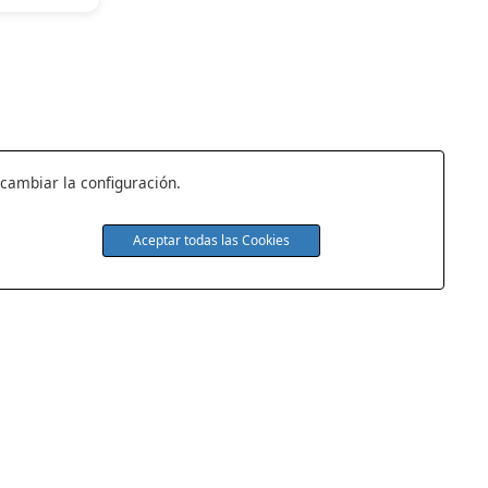
 cambiar la configuración.
Aceptar todas las Cookies
s
Quiénes Somos
Tienda de Colchones