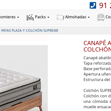
91 
Somieres
Packs
Almohadas
Co
 PATAS PLAZA Y COLCHÓN SUPREME
CANAPÉ A
COLCHÓN
Canapé abatib
Tapa reforzad
Base perforad
Apertura uñer
Estructura del
Colchón SUP
Colchón con d
una cómoda s
muelle ensaca