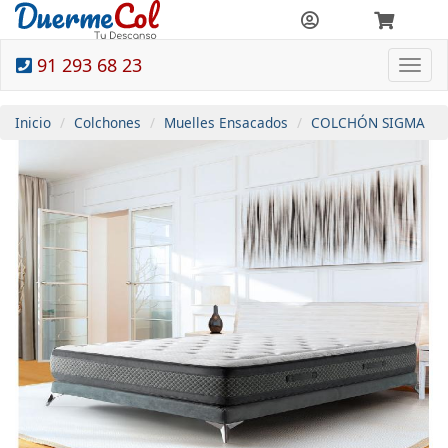
91 293 68 23
Togg
navi
Inicio
Colchones
Muelles Ensacados
COLCHÓN SIGMA