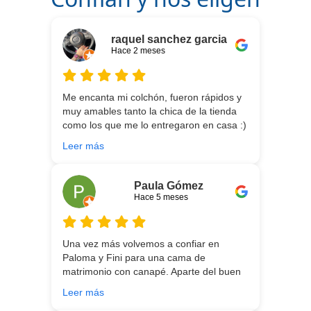
raquel sanchez garcia
Hace 2 meses
Me encanta mi colchón, fueron rápidos y
muy amables tanto la chica de la tienda
como los que me lo entregaron en casa :)
He vuelto a comprar colchón para mi hijo
Leer más
meses después:) son todos un encanto y
aparte de la calidad de los colchones y
canapé, una entrega rapidísima y fácil
Paula Gómez
comunicación con los repartidores que lo
Hace 5 meses
traen y montan :) encantada
Una vez más volvemos a confiar en
Paloma y Fini para una cama de
matrimonio con canapé. Aparte del buen
asesoramiento que ofrecen,
Leer más
personalizando totalmente las