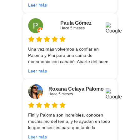
He vuelto a comprar colchón para mi hijo
Leer más
meses después:) son todos un encanto y
aparte de la calidad de los colchones y
canapé, una entrega rapidísima y fácil
Paula Gómez
comunicación con los repartidores que lo
Hace 5 meses
traen y montan :) encantada
Una vez más volvemos a confiar en
Paloma y Fini para una cama de
matrimonio con canapé. Aparte del buen
asesoramiento que ofrecen,
Leer más
personalizando totalmente las
necesidades de cada uno, es que son tan
agradables y tan cercanas que la
Roxana Celaya Palomo
experiencia es fantástica. Puntualizar
Hace 5 meses
también que los chicos que nos trajeron y
montaron todo lo hicieron perfectamente,
preocupados por que quedase
Fini y Paloma son increíbles, conocen
perfectamente y a nuestro gusto, además
muchísimo del tema, y te ayudan en todo
muy rápidos. Volveremos a contar con
lo que necesites para que tanto la
ellos para futuras compras. Muchas
experiencia de compra como el producto
gracias!
Leer más