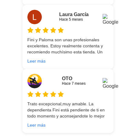
que estés necesitando sean los mejores.
Por otra parte, Ali y Dani hicieron un
trabajo impecable en el transporte y
Laura García
montaje, unos chicos encantadores. Hace
Hace 5 meses
5 años conocí la tienda, y vuelvo
encantada de contar con su asesoría y
buenos productos. Gracias a todo el
Fini y Paloma son unas profesionales
equipo.
excelentes. Estoy realmente contenta y
recomiendo muchísimo esta tienda. Un
gran servicio desde el principio hasta la
Leer más
entrega.
OTO
Hace 7 meses
Trato excepcional,muy amable. La
dependienta Fini está pendiente de ti en
todo momento y aconsejandote lo mejor
para ti en función de lo que estés
Leer más
buscando!!