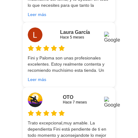
muy rápidos. Volveremos a contar con
lo que necesites para que tanto la
ellos para futuras compras. Muchas
experiencia de compra como el producto
gracias!
Leer más
que estés necesitando sean los mejores.
Por otra parte, Ali y Dani hicieron un
trabajo impecable en el transporte y
Laura García
montaje, unos chicos encantadores. Hace
Hace 5 meses
5 años conocí la tienda, y vuelvo
encantada de contar con su asesoría y
buenos productos. Gracias a todo el
Fini y Paloma son unas profesionales
equipo.
excelentes. Estoy realmente contenta y
recomiendo muchísimo esta tienda. Un
gran servicio desde el principio hasta la
Leer más
entrega.
OTO
Hace 7 meses
Trato excepcional,muy amable. La
dependienta Fini está pendiente de ti en
todo momento y aconsejandote lo mejor