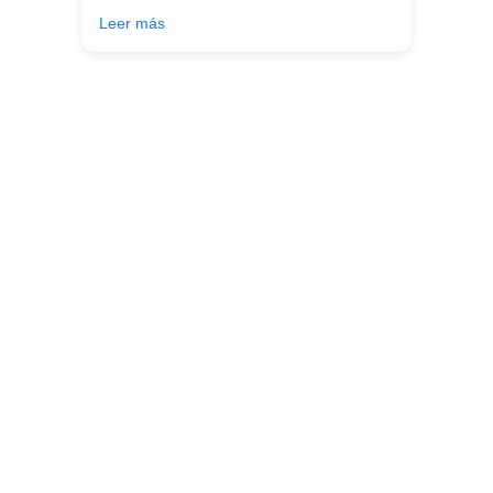
para ti en función de lo que estés
Leer más
buscando!!