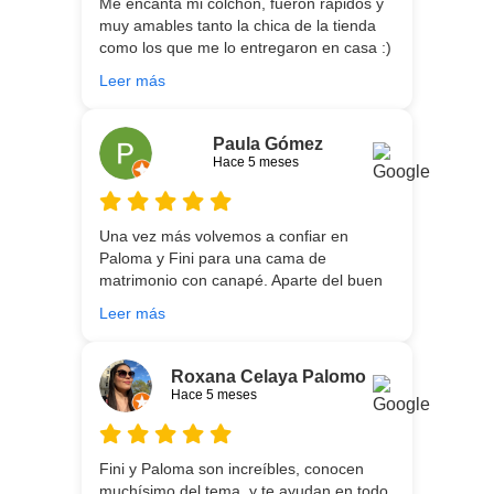
Me encanta mi colchón, fueron rápidos y
muy amables tanto la chica de la tienda
como los que me lo entregaron en casa :)
He vuelto a comprar colchón para mi hijo
Leer más
meses después:) son todos un encanto y
aparte de la calidad de los colchones y
canapé, una entrega rapidísima y fácil
Paula Gómez
comunicación con los repartidores que lo
Hace 5 meses
traen y montan :) encantada
Una vez más volvemos a confiar en
Paloma y Fini para una cama de
matrimonio con canapé. Aparte del buen
asesoramiento que ofrecen,
Leer más
personalizando totalmente las
necesidades de cada uno, es que son tan
agradables y tan cercanas que la
Roxana Celaya Palomo
experiencia es fantástica. Puntualizar
Hace 5 meses
también que los chicos que nos trajeron y
montaron todo lo hicieron perfectamente,
preocupados por que quedase
Fini y Paloma son increíbles, conocen
perfectamente y a nuestro gusto, además
muchísimo del tema, y te ayudan en todo