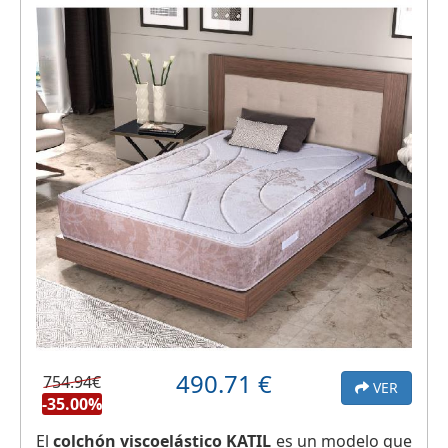
490.71
€
754.94€
VER
-35.00%
El
colchón viscoelástico KATIL
es un modelo que