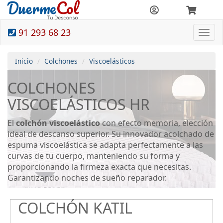
91 293 68 23
Togg
navi
Inicio
Colchones
Viscoelásticos
COLCHONES
VISCOELÁSTICOS HR
El
colchón viscoelástico
con efecto memoria, elección
ideal de descanso superior. Su innovador acolchado de
espuma viscoelástica se adapta perfectamente a las
curvas de tu cuerpo, manteniendo su forma y
proporcionando la firmeza exacta que necesitas.
Garantizando noches de sueño reparador.
COLCHÓN KATIL