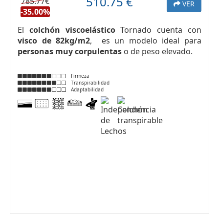
510.75
€
785.77€
VER
-35.00%
El
colchón viscoelástico
Tornado cuenta con
visco de 82kg/m2
, es un modelo ideal para
personas muy corpulentas
o de peso elevado.
Firmeza
Transpirabilidad
Adaptabilidad