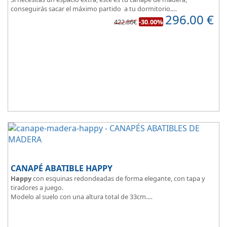
conseguirás sacar el máximo partido a tu dormitorio.
296.00
€
La
tapa esta reforzada
y es muy transpirable, fabricada con tejido
422.86€
-30.00%
3D y tapizada en elegante color gris.
El cajón, con laterales gruesos, está pegado al suelo, lo que facilita
que el polvo no se acumule debajo de la cama.
Disponible en 5 colores de madera
: Blanco, ártico, cambrian,
wengue y cerezo.
CANAPÉ ABATIBLE HAPPY
Happy
con esquinas redondeadas de forma elegante, con tapa y
tiradores a juego.
Modelo al suelo con una altura total de 33cm.
El tapizado de la tapa en malla 3D aumenta la transpirabilidad.