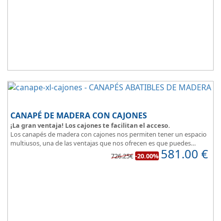
CANAPÉ DE MADERA CON CAJONES
¡La gran ventaja! Los cajones te facilitan el acceso.
Los canapés de madera con cajones nos permiten tener un espacio
multiusos, una de las ventajas que nos ofrecen es que puedes
581.00
€
disponer y acceder a lo que tienes almacenado en los cajones
726.25€
-20.00%
aunque la cama este ocupada.
Este canapé de cama práctico y funcional, permite guardar lo que
quieras sin que entre polvo, así tus cosas estarán protegidas.