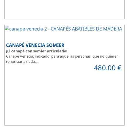
CANAPÉ VENECIA SOMIER
¡El canapé con somier articulado!
Canapé Venecia, indicado para aquellas personas que no quieren
renunciar a nada.
480.00
€
Además de espacio extra, se adapta perfectamente a nuestra
necesidad de descanso.
Consigue la posición más cómoda
, con solo pulsar un botón.
Madera disponible en colores Blanco, Cerezo, Nogal, Wengue,
Ceniza, Roble, Negro y Plata
Su gran calidad en la fabricación nos da como resultado
calidad en
el descanso
.