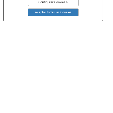
Configurar Cookies >
Aceptar todas las Cookies
COLCHONERIA DUERMECOL
Av de la Cañada 13
28823 - Coslada
Madrid
Política Cookies
Aviso Legal