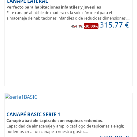
CANAPÉ LATERAL
Perfecto para habitaciones infantiles y juveniles
Este canapé abatible de madera es la solución ideal para el
almacenaje de habitaciones infantiles o de reducidas dimensiones.
315.77
€
Con esquinas redondeadas, que facilitan el paso en pequeñas
451.1€
-30.00%
estancias.
Fabricado en tres modernos colores que aportan un toque natural
y mucha luz en un dormitorio juvenil.
Apertura lateral.
CANAPÉ BASIC SERIE 1
Canapé abatible tapizado con esquinas redondas.
Capacidad de almacenaje y amplio catálogo de tapicerias a elegir,
podemos crear un canape a nuestro gusto.
BASIC, una magnifica opción.