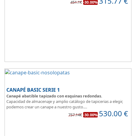
315.77
€
451.1€
-30.00%
estancias.
Fabricado en tres modernos colores que aportan un toque natural
y mucha luz en un dormitorio juvenil.
Apertura lateral.
CANAPÉ BASIC SERIE 1
Canapé abatible tapizado con esquinas redondas.
Capacidad de almacenaje y amplio catálogo de tapicerias a elegir,
podemos crear un canape a nuestro gusto.
530.00
€
BASIC, una magnifica opción.
757.14€
-30.00%
Diseño, elegancia y funcionalidad se unen para ofrecerte la base del
descanso.
Todo unido a
el mejor precio
, recuerda que además disponemos
de formulas de financiación a medida para que puedas comprar a