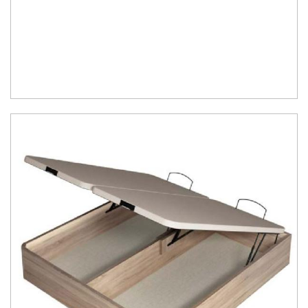
Ceniza, Roble, Negro y Plata
Su gran calidad en la fabricación nos da como resultado
calidad en
el descanso
.