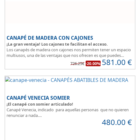
CANAPÉ DE MADERA CON CAJONES
¡La gran ventaja! Los cajones te facilitan el acceso.
Los canapés de madera con cajones nos permiten tener un espacio
multiusos, una de las ventajas que nos ofrecen es que puedes
581.00
€
disponer y acceder a lo que tienes almacenado en los cajones
726.25€
-20.00%
aunque la cama este ocupada.
Este canapé de cama práctico y funcional, permite guardar lo que
quieras sin que entre polvo, así tus cosas estarán protegidas.
CANAPÉ VENECIA SOMIER
¡El canapé con somier articulado!
Canapé Venecia, indicado para aquellas personas que no quieren
renunciar a nada.
480.00
€
Además de espacio extra, se adapta perfectamente a nuestra
necesidad de descanso.
Consigue la posición más cómoda
, con solo pulsar un botón.
Madera disponible en colores Blanco, Cerezo, Nogal, Wengue,