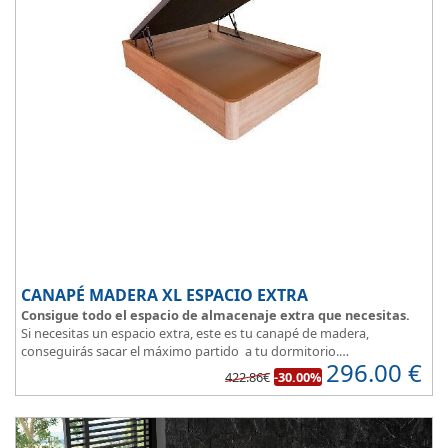
CANAPÉ MADERA XL ESPACIO EXTRA
Consigue todo el espacio de almacenaje extra que necesitas.
Si necesitas un espacio extra, este es tu canapé de madera,
conseguirás sacar el máximo partido a tu dormitorio.
296.00
€
La
tapa esta reforzada
y es muy transpirable, fabricada con tejido
422.86€
-30.00%
3D y tapizada en elegante color gris.
El cajón, con laterales gruesos, está pegado al suelo, lo que facilita
que el polvo no se acumule debajo de la cama.
Disponible en 5 colores de madera
: Blanco, ártico, cambrian,