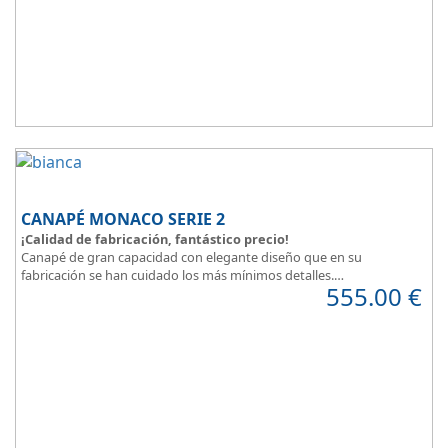
plazos.
CANAPÉ MONACO SERIE 2
¡Calidad de fabricación, fantástico precio!
Canapé de gran capacidad con elegante diseño que en su
fabricación se han cuidado los más mínimos detalles.
555.00
€
Dispone de un amplio catálogo de tapicerias y polipieles a elegir,
para que puedas
personalizar a tu gusto todos los detalles
y de
esta forma
decorar tu habitación
.
MONACO Serie 2, elegancia y diseño en tu dormitorio.