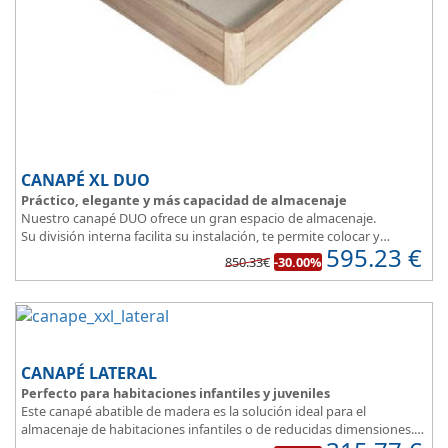
CANAPÉ XL DUO
Práctico, elegante y más capacidad de almacenaje
Nuestro canapé DUO ofrece un gran espacio de almacenaje.
Su división interna facilita su instalación, te permite colocar y
595.23
€
distribuir mucho mejor todo lo que quieres guardar.
850.33€
-30.00%
Asegura la firmeza y calidad en el descanso.
CANAPÉ LATERAL
Perfecto para habitaciones infantiles y juveniles
Este canapé abatible de madera es la solución ideal para el
almacenaje de habitaciones infantiles o de reducidas dimensiones.
Con esquinas redondeadas, que facilitan el paso en pequeñas