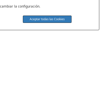
 cambiar la configuración.
Aceptar todas las Cookies
s
Quiénes Somos
Tienda de Colchones
idad
Contacto
iones
Colchones Baratos
ales
Colchones de Muelles