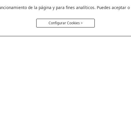
uncionamiento de la página y para fines analíticos. Puedes aceptar o
Configurar Cookies >
Política Cookie
Aviso Legal
Política de Privac
Cambios y Devoluc
Condiciones Gener