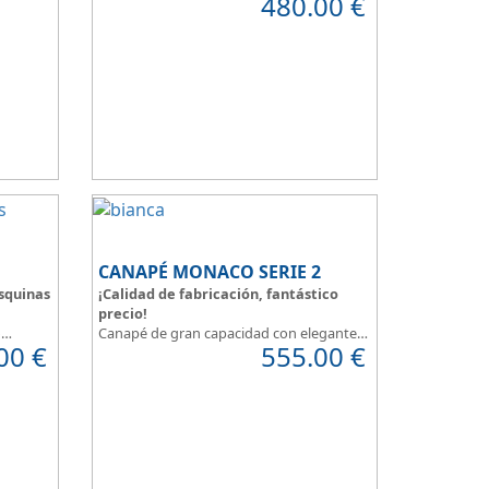
480.00
€
nada.
e tienes
Además de espacio extra, se adapta
 la
perfectamente a nuestra necesidad de
descanso.
ncional,
Consigue la posición más cómoda
, con
n que
solo pulsar un botón.
Madera disponible en colores Blanco,
Cerezo, Nogal, Wengue, Ceniza, Roble,
Negro y Plata
Su gran calidad en la fabricación nos da
como resultado
calidad en el descanso
.
CANAPÉ MONACO SERIE 2
squinas
¡Calidad de fabricación, fantástico
precio!
o
Canapé de gran capacidad con elegante
00
€
555.00
€
odemos
diseño que en su fabricación se han
cuidado los más mínimos detalles.
Dispone de un amplio catálogo de
 se unen
tapicerias y polipieles a elegir, para que
o.
puedas
personalizar a tu gusto todos
cuerda
los detalles
y de esta forma
decorar tu
las de
habitación
.