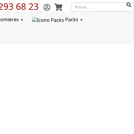
293 68 23
Somieres
Packs