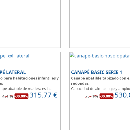
ado de la tapa en malla 3D
puedes disponer y acceder a lo qu
 la transpirabilidad.
almacenado en los cajones aunque
cama este ocupada.
Este canapé de cama práctico y fu
permite guardar lo que quieras si
entre polvo, así tus cosas estarán
protegidas.
PÉ LATERAL
CANAPÉ BASIC SERIE 1
o para habitaciones infantiles y
Canapé abatible tapizado con e
es
redondas.
napé abatible de madera es la
Capacidad de almacenaje y ampli
315.77
€
530.
 ideal para el almacenaje de
catálogo de tapicerias a elegir, p
451.1€
-30.00%
757.14€
-30.00%
ones infantiles o de reducidas
crear un canape a nuestro gusto.
ones.
BASIC, una magnifica opción.
uinas redondeadas, que facilitan
Diseño, elegancia y funcionalidad
 en pequeñas estancias.
para ofrecerte la base del descans
do en tres modernos colores que
Todo unido a
el mejor precio
, re
 un toque natural y mucha luz en
que además disponemos de formu