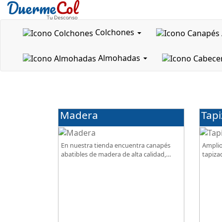
Colchones
Almohadas
Inicio
Comprar Canapés
Jacarilla (Alicante)
Madera
Tap
En nuestra tienda encuentra canapés
Amplio
abatibles de madera de alta calidad,
tapiza
optimiza espacio de almacenamiento en
diseño
tu dormitorio, ¡todo al mejor precio!