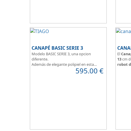
un dormi
Apertura
CANAPÉ BASIC SERIE 3
CANA
Modelo BASIC SERIE 3, una opcion
El
Cana
diferente.
13
cm de
Además de elegante polipiel en esta
robot d
595.00
€
gama, podemos optar a tejidos que
Tapa ta
denotan personalidad, calided y
arcón, c
elegancia.
Arcón ta
Tapa tapizada en malla 3D