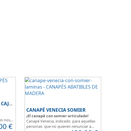
CANAPÉ DE MADERA CON CAJONES
CANAPÉ VENECIA SOMIER
¡El canapé con somier articulado!
es nos
Canapé Venecia, indicado para aquellas
00
€
sos, una
personas que no quieren renunciar a
s que