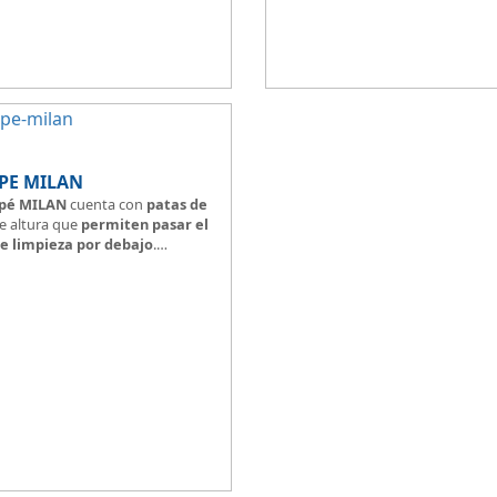
torio juvenil.
financiación a medida para que p
 lateral.
comprar a plazos.
PE MILAN
pé MILAN
cuenta con
patas de
 altura que
permiten pasar el
e limpieza por debajo
.
pizada perímetro a juego con el
entro en rejilla 3D
pizado color a elegir.