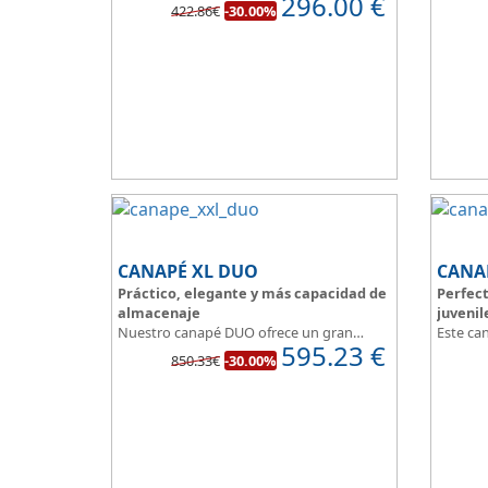
296.00
€
canapé de madera, conseguirás sacar el
422.86€
-30.00%
El tapiz
máximo partido a tu dormitorio.
aumenta
La
tapa esta reforzada
y es muy
transpirable, fabricada con tejido 3D y
tapizada en elegante color gris.
El cajón, con laterales gruesos, está
pegado al suelo, lo que facilita que el
polvo no se acumule debajo de la cama.
Disponible en 5 colores de madera
:
Blanco, ártico, cambrian, wengue y
cerezo.
CANAPÉ XL DUO
CANA
Práctico, elegante y más capacidad de
Perfect
almacenaje
juvenil
Nuestro canapé DUO ofrece un gran
Este ca
595.23
€
espacio de almacenaje.
solución
850.33€
-30.00%
Su división interna facilita su instalación,
habitaci
te permite colocar y distribuir mucho
dimensi
mejor todo lo que quieres guardar.
Con esq
Asegura la firmeza y calidad en el
el paso
descanso.
Fabrica
aportan