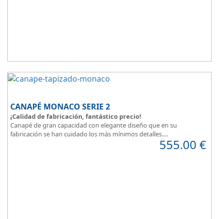
plazos.
CANAPÉ MONACO SERIE 2
¡Calidad de fabricación, fantástico precio!
Canapé de gran capacidad con elegante diseño que en su
fabricación se han cuidado los más mínimos detalles.
555.00
€
Dispone de un amplio catálogo de tapicerias y polipieles a elegir,
para que puedas
personalizar a tu gusto todos los detalles
y de
esta forma
decorar tu habitación
.
MONACO Serie 2, elegancia y diseño en tu dormitorio.