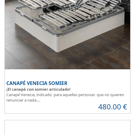
CANAPÉ VENECIA SOMIER
¡El canapé con somier articulado!
Canapé Venecia, indicado para aquellas personas que no quieren
renunciar a nada.
480.00
€
Además de espacio extra, se adapta perfectamente a nuestra
necesidad de descanso.
Consigue la posición más cómoda
, con solo pulsar un botón.
Madera disponible en colores Blanco, Cerezo, Nogal, Wengue,
Ceniza, Roble, Negro y Plata
Su gran calidad en la fabricación nos da como resultado
calidad en