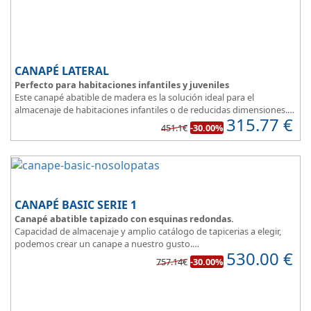
CANAPÉ LATERAL
Perfecto para habitaciones infantiles y juveniles
Este canapé abatible de madera es la solución ideal para el
almacenaje de habitaciones infantiles o de reducidas dimensiones.
315.77
€
Con esquinas redondeadas, que facilitan el paso en pequeñas
451.1€
-30.00%
estancias.
Fabricado en tres modernos colores que aportan un toque natural
y mucha luz en un dormitorio juvenil.
Apertura lateral.
CANAPÉ BASIC SERIE 1
Canapé abatible tapizado con esquinas redondas.
Capacidad de almacenaje y amplio catálogo de tapicerias a elegir,
podemos crear un canape a nuestro gusto.
530.00
€
BASIC, una magnifica opción.
757.14€
-30.00%
Diseño, elegancia y funcionalidad se unen para ofrecerte la base del
descanso.
Todo unido a
el mejor precio
, recuerda que además disponemos
de formulas de financiación a medida para que puedas comprar a