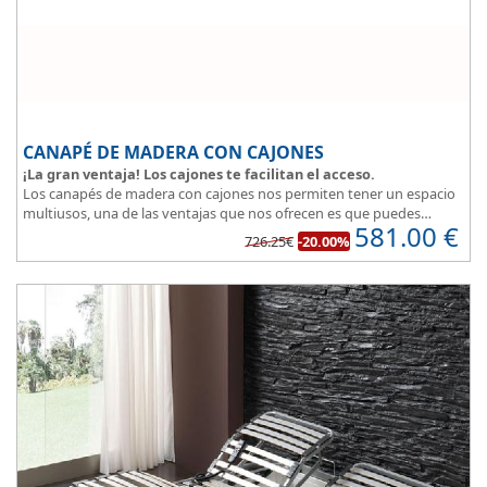
CANAPÉ DE MADERA CON CAJONES
¡La gran ventaja! Los cajones te facilitan el acceso.
Los canapés de madera con cajones nos permiten tener un espacio
multiusos, una de las ventajas que nos ofrecen es que puedes
581.00
€
disponer y acceder a lo que tienes almacenado en los cajones
726.25€
-20.00%
aunque la cama este ocupada.
Este canapé de cama práctico y funcional, permite guardar lo que
quieras sin que entre polvo, así tus cosas estarán protegidas.