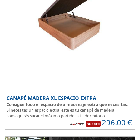
CANAPÉ MADERA XL ESPACIO EXTRA
Consigue todo el espacio de almacenaje extra que necesitas.
Si necesitas un espacio extra, este es tu canapé de madera,
conseguirás sacar el máximo partido a tu dormitorio.
296.00
€
La
tapa esta reforzada
y es muy transpirable, fabricada con tejido
422.86€
-30.00%
3D y tapizada en elegante color gris.
El cajón, con laterales gruesos, está pegado al suelo, lo que facilita
que el polvo no se acumule debajo de la cama.