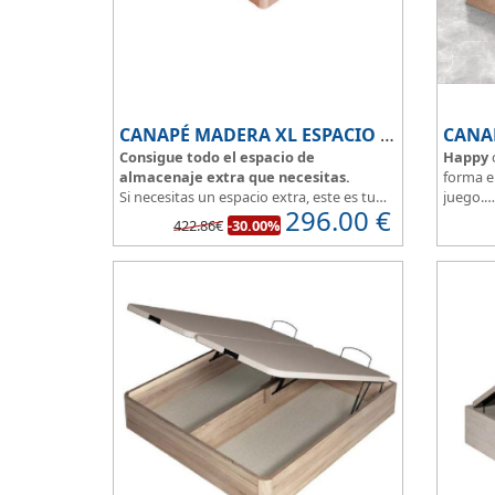
CANAPÉ MADERA XL ESPACIO EXTRA
CANA
Consigue todo el espacio de
Happy
almacenaje extra que necesitas.
forma e
Si necesitas un espacio extra, este es tu
juego.
296.00
€
canapé de madera, conseguirás sacar el
Modelo 
422.86€
-30.00%
máximo partido a tu dormitorio.
33cm.
La
tapa esta reforzada
y es muy
El tapiz
transpirable, fabricada con tejido 3D y
aumenta
tapizada en elegante color gris.
El cajón, con laterales gruesos, está
pegado al suelo, lo que facilita que el
polvo no se acumule debajo de la cama.
Disponible en 5 colores de madera
:
Blanco, ártico, cambrian, wengue y
cerezo.