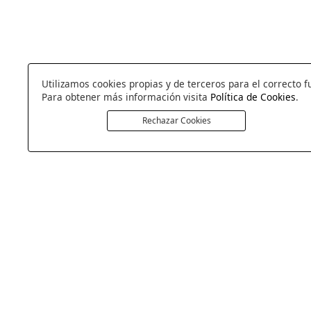
Utilizamos cookies propias y de terceros para el correcto f
Para obtener más información visita
Política de Cookies
.
Rechazar Cookies
COLCHONERIA DUERMECOL
Av de la Cañada 13
28823 - Coslada
Madrid