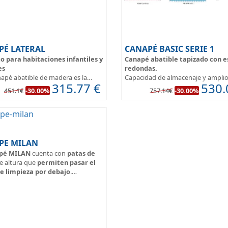
PÉ LATERAL
CANAPÉ BASIC SERIE 1
o para habitaciones infantiles y
Canapé abatible tapizado con e
es
redondas.
napé abatible de madera es la
Capacidad de almacenaje y ampli
315.77
€
530.
 ideal para el almacenaje de
catálogo de tapicerias a elegir, p
451.1€
-30.00%
757.14€
-30.00%
ones infantiles o de reducidas
crear un canape a nuestro gusto.
ones.
BASIC, una magnifica opción.
uinas redondeadas, que facilitan
Diseño, elegancia y funcionalidad
 en pequeñas estancias.
para ofrecerte la base del descans
do en tres modernos colores que
Todo unido a
el mejor precio
, re
 un toque natural y mucha luz en
que además disponemos de formu
PE MILAN
torio juvenil.
financiación a medida para que p
pé MILAN
cuenta con
patas de
 lateral.
comprar a plazos.
 altura que
permiten pasar el
e limpieza por debajo
.
pizada perímetro a juego con el
entro en rejilla 3D
pizado color a elegir.