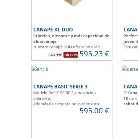
CANAPÉ XL DUO
CANA
Práctico, elegante y más capacidad de
Perfect
almacenaje
juvenil
Nuestro canapé DUO ofrece un gran
Este ca
595.23
€
espacio de almacenaje.
solución
850.33€
-30.00%
Su división interna facilita su instalación,
habitaci
te permite colocar y distribuir mucho
dimensi
mejor todo lo que quieres guardar.
Con esq
Asegura la firmeza y calidad en el
el paso
descanso.
Fabrica
aportan
CANAPÉ BASIC SERIE 3
CANA
un dormi
Modelo BASIC SERIE 3, una opcion
El
Cana
Apertura
diferente.
13
cm de
Además de elegante polipiel en esta
robot d
595.00
€
gama, podemos optar a tejidos que
Tapa ta
denotan personalidad, calided y
arcón, c
elegancia.
Arcón ta
Tapa tapizada en malla 3D