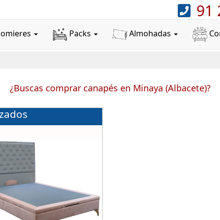
91 
Somieres
Packs
Almohadas
Co
¿Buscas comprar canapés en Minaya (Albacete)?
izados