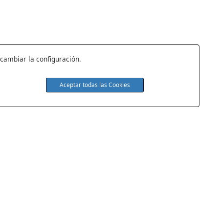
 cambiar la configuración.
Aceptar todas las Cookies
s
Quiénes Somos
Tienda de Colchones
idad
Contacto