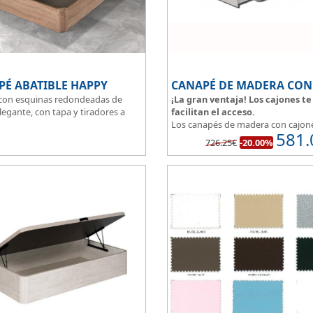
PÉ ABATIBLE HAPPY
con esquinas redondeadas de
¡La gran ventaja! Los cajones te
legante, con tapa y tiradores a
facilitan el acceso.
Los canapés de madera con cajon
581.
al suelo con una altura total de
permiten tener un espacio multiu
726.25€
-20.00%
de las ventajas que nos ofrecen e
ado de la tapa en malla 3D
puedes disponer y acceder a lo qu
 la transpirabilidad.
almacenado en los cajones aunque
cama este ocupada.
Este canapé de cama práctico y fu
permite guardar lo que quieras si
entre polvo, así tus cosas estarán
protegidas.