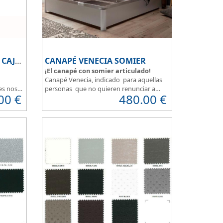
CANAPÉ DE MADERA CON CAJONES
CANAPÉ VENECIA SOMIER
¡El canapé con somier articulado!
Canapé Venecia, indicado para aquellas
es nos
personas que no quieren renunciar a
00
€
480.00
€
sos, una
nada.
s que
Además de espacio extra, se adapta
e tienes
perfectamente a nuestra necesidad de
 la
descanso.
Consigue la posición más cómoda
, con
ncional,
solo pulsar un botón.
n que
Madera disponible en colores Blanco,
Cerezo, Nogal, Wengue, Ceniza, Roble,
Negro y Plata
Su gran calidad en la fabricación nos da
como resultado
calidad en el descanso
.