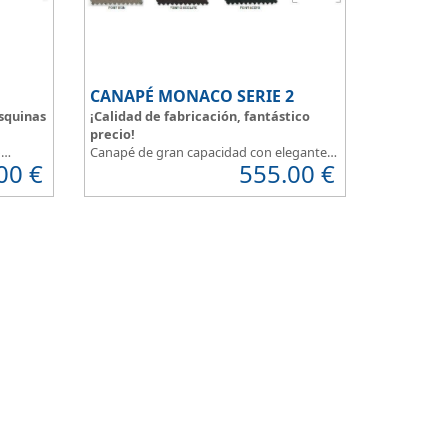
CANAPÉ MONACO SERIE 2
squinas
¡Calidad de fabricación, fantástico
precio!
o
Canapé de gran capacidad con elegante
00
€
555.00
€
odemos
diseño que en su fabricación se han
cuidado los más mínimos detalles.
Dispone de un amplio catálogo de
 se unen
tapicerias y polipieles a elegir, para que
o.
puedas
personalizar a tu gusto todos
cuerda
los detalles
y de esta forma
decorar tu
las de
habitación
.
uedas
MONACO Serie 2, elegancia y diseño en tu
dormitorio.