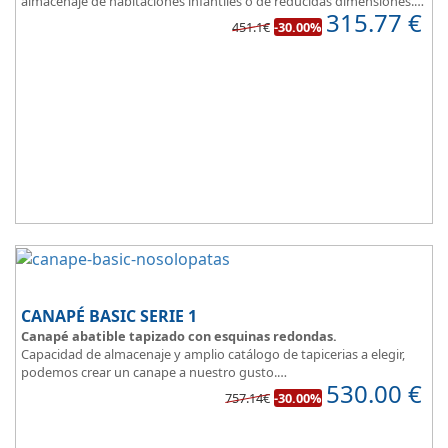
almacenaje de habitaciones infantiles o de reducidas dimensiones.
315.77
€
Con esquinas redondeadas, que facilitan el paso en pequeñas
451.1€
-30.00%
estancias.
Fabricado en tres modernos colores que aportan un toque natural
y mucha luz en un dormitorio juvenil.
Apertura lateral.
CANAPÉ BASIC SERIE 1
Canapé abatible tapizado con esquinas redondas.
Capacidad de almacenaje y amplio catálogo de tapicerias a elegir,
podemos crear un canape a nuestro gusto.
530.00
€
BASIC, una magnifica opción.
757.14€
-30.00%
Diseño, elegancia y funcionalidad se unen para ofrecerte la base del
descanso.
Todo unido a
el mejor precio
, recuerda que además disponemos