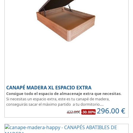
CANAPÉ MADERA XL ESPACIO EXTRA
Consigue todo el espacio de almacenaje extra que necesitas.
Si necesitas un espacio extra, este es tu canapé de madera,
conseguirás sacar el máximo partido a tu dormitorio.
296.00
€
La
tapa esta reforzada
y es muy transpirable, fabricada con tejido
422.86€
-30.00%
3D y tapizada en elegante color gris.
El cajón, con laterales gruesos, está pegado al suelo, lo que facilita
que el polvo no se acumule debajo de la cama.
Disponible en 5 colores de madera
: Blanco, ártico, cambrian,