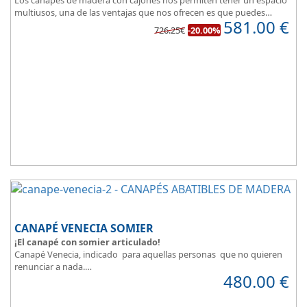
Los canapés de madera con cajones nos permiten tener un espacio
multiusos, una de las ventajas que nos ofrecen es que puedes
581.00
€
disponer y acceder a lo que tienes almacenado en los cajones
726.25€
-20.00%
aunque la cama este ocupada.
Este canapé de cama práctico y funcional, permite guardar lo que
quieras sin que entre polvo, así tus cosas estarán protegidas.
CANAPÉ VENECIA SOMIER
¡El canapé con somier articulado!
Canapé Venecia, indicado para aquellas personas que no quieren
renunciar a nada.
480.00
€
Además de espacio extra, se adapta perfectamente a nuestra
necesidad de descanso.
Consigue la posición más cómoda
, con solo pulsar un botón.