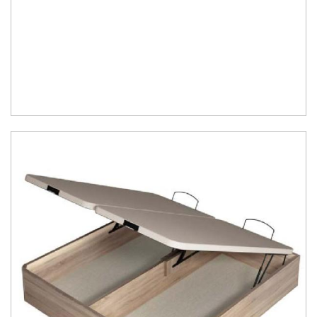
Madera disponible en colores Blanco, Cerezo, Nogal, Wengue,
Ceniza, Roble, Negro y Plata
Su gran calidad en la fabricación nos da como resultado
calidad en
el descanso
.