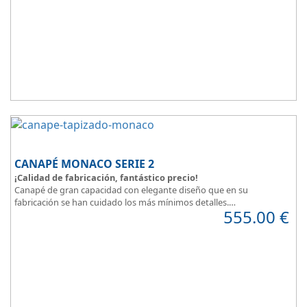
de formulas de financiación a medida para que puedas comprar a
plazos.
CANAPÉ MONACO SERIE 2
¡Calidad de fabricación, fantástico precio!
Canapé de gran capacidad con elegante diseño que en su
fabricación se han cuidado los más mínimos detalles.
555.00
€
Dispone de un amplio catálogo de tapicerias y polipieles a elegir,
para que puedas
personalizar a tu gusto todos los detalles
y de
esta forma
decorar tu habitación
.
MONACO Serie 2, elegancia y diseño en tu dormitorio.