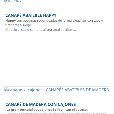
wengue y cerezo.
CANAPÉ ABATIBLE HAPPY
Happy
con esquinas redondeadas de forma elegante, con tapa y
tiradores a juego.
Modelo al suelo con una altura total de 33cm.
El tapizado de la tapa en malla 3D aumenta la transpirabilidad.
CANAPÉ DE MADERA CON CAJONES
¡La gran ventaja! Los cajones te facilitan el acceso.