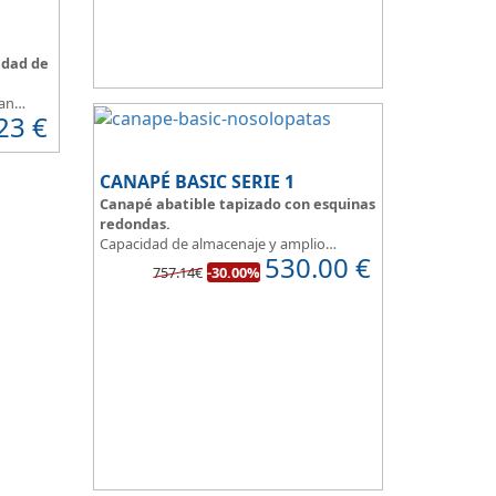
un dormitorio juvenil.
Apertura lateral.
idad de
an
23
€
lación,
cho
CANAPÉ BASIC SERIE 1
.
Canapé abatible tapizado con esquinas
redondas.
Capacidad de almacenaje y amplio
530.00
€
catálogo de tapicerias a elegir, podemos
757.14€
-30.00%
crear un canape a nuestro gusto.
BASIC, una magnifica opción.
Diseño, elegancia y funcionalidad se unen
para ofrecerte la base del descanso.
Todo unido a
el mejor precio
, recuerda
que además disponemos de formulas de
financiación a medida para que puedas
comprar a plazos.