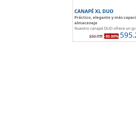
CANAPÉ XL DUO
Práctico, elegante y más capac
almacenaje
Nuestro canapé DUO ofrece un gr
595.
espacio de almacenaje.
850.33€
-30.00%
Su división interna facilita su insta
te permite colocar y distribuir mu
mejor todo lo que quieres guardar
Asegura la firmeza y calidad en el
descanso.