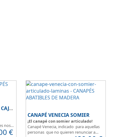
CANAPÉ DE MADERA CON CAJONES
CANAPÉ VENECIA SOMIER
¡El canapé con somier articulado!
es nos
Canapé Venecia, indicado para aquellas
00
€
sos, una
personas que no quieren renunciar a
s que