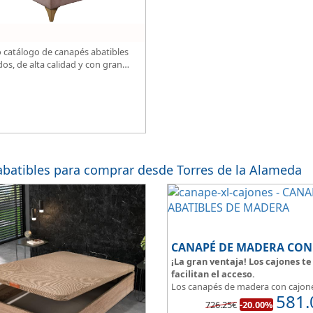
 catálogo de canapés abatibles
dos, de alta calidad y con gran
.
batibles para comprar desde Torres de la Alameda
¡La gran ventaja! Los cajones te
facilitan el acceso.
Los canapés de madera con cajon
581.
permiten tener un espacio multiu
726.25€
-20.00%
de las ventajas que nos ofrecen e