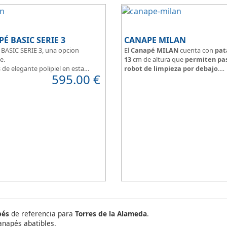
É BASIC SERIE 3
CANAPE MILAN
BASIC SERIE 3, una opcion
El
Canapé MILAN
cuenta con
pat
e.
13
cm de altura que
permiten pas
de elegante polipiel en esta
robot de limpieza por debajo
.
595.00
€
odemos optar a tejidos que
Tapa tapizada perímetro a juego c
 personalidad, calided y
arcón, centro en rejilla 3D
a.
Arcón tapizado color a elegir.
pizada en malla 3D
pés
de referencia para
Torres de la Alameda
.
anapés abatibles.