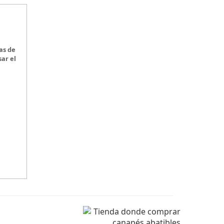
as de
ar el
on el