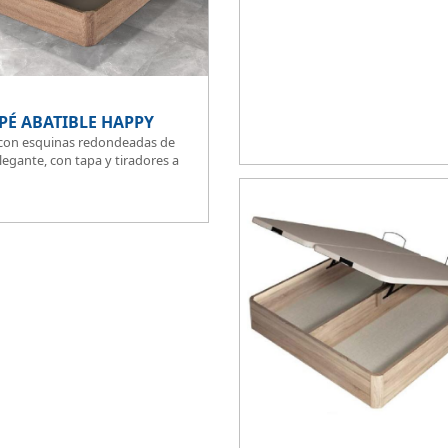
puedes disponer y acceder a lo qu
almacenado en los cajones aunque
cama este ocupada.
Este canapé de cama práctico y fu
permite guardar lo que quieras si
entre polvo, así tus cosas estarán
PÉ ABATIBLE HAPPY
protegidas.
con esquinas redondeadas de
legante, con tapa y tiradores a
al suelo con una altura total de
ado de la tapa en malla 3D
 la transpirabilidad.