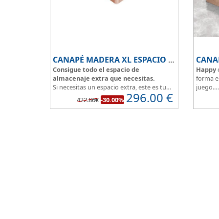
CANAPÉ MADERA XL ESPACIO EXTRA
CANA
Consigue todo el espacio de
Happy
almacenaje extra que necesitas.
forma e
Si necesitas un espacio extra, este es tu
juego.
296.00
€
canapé de madera, conseguirás sacar el
Modelo 
422.86€
-30.00%
máximo partido a tu dormitorio.
33cm.
La
tapa esta reforzada
y es muy
El tapiz
transpirable, fabricada con tejido 3D y
aumenta
tapizada en elegante color gris.
El cajón, con laterales gruesos, está
pegado al suelo, lo que facilita que el
polvo no se acumule debajo de la cama.
Disponible en 5 colores de madera
:
Blanco, ártico, cambrian, wengue y
cerezo.