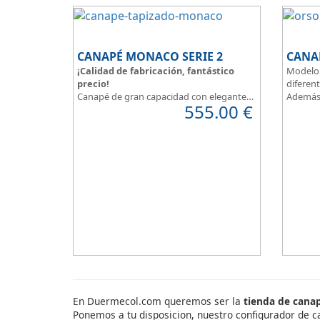
CANAPÉ MONACO SERIE 2
CANAP
¡Calidad de fabricación, fantástico
Modelo 
precio!
diferent
Canapé de gran capacidad con elegante
Además 
555.00
€
diseño que en su fabricación se han
gama, p
cuidado los más mínimos detalles.
denotan
Dispone de un amplio catálogo de
eleganci
tapicerias y polipieles a elegir, para que
Tapa ta
puedas
personalizar a tu gusto todos
los detalles
y de esta forma
decorar tu
habitación
.
MONACO Serie 2, elegancia y diseño en tu
dormitorio.
En Duermecol.com queremos ser la
tienda de cana
Ponemos a tu disposicion, nuestro configurador de c