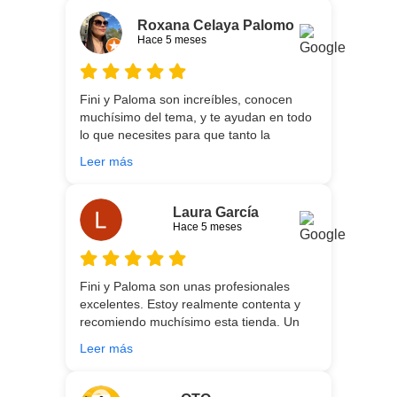
necesidades de cada uno, es que son tan
agradables y tan cercanas que la
Roxana Celaya Palomo
experiencia es fantástica. Puntualizar
Hace 5 meses
también que los chicos que nos trajeron y
montaron todo lo hicieron perfectamente,
preocupados por que quedase
Fini y Paloma son increíbles, conocen
perfectamente y a nuestro gusto, además
muchísimo del tema, y te ayudan en todo
muy rápidos. Volveremos a contar con
lo que necesites para que tanto la
ellos para futuras compras. Muchas
experiencia de compra como el producto
gracias!
Leer más
que estés necesitando sean los mejores.
Por otra parte, Ali y Dani hicieron un
trabajo impecable en el transporte y
Laura García
montaje, unos chicos encantadores. Hace
Hace 5 meses
5 años conocí la tienda, y vuelvo
encantada de contar con su asesoría y
buenos productos. Gracias a todo el
Fini y Paloma son unas profesionales
equipo.
excelentes. Estoy realmente contenta y
recomiendo muchísimo esta tienda. Un
gran servicio desde el principio hasta la
Leer más
entrega.