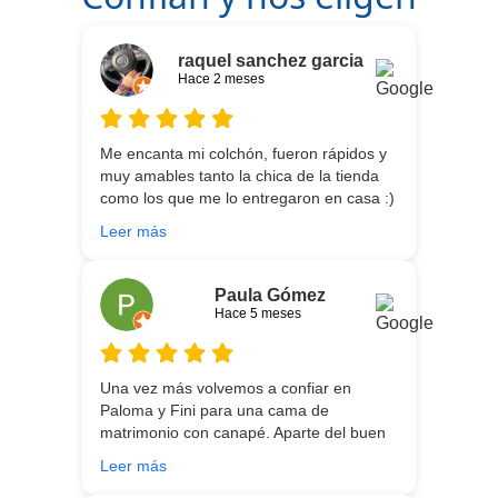
raquel sanchez garcia
Hace 2 meses
Me encanta mi colchón, fueron rápidos y
muy amables tanto la chica de la tienda
como los que me lo entregaron en casa :)
He vuelto a comprar colchón para mi hijo
Leer más
meses después:) son todos un encanto y
aparte de la calidad de los colchones y
canapé, una entrega rapidísima y fácil
Paula Gómez
comunicación con los repartidores que lo
Hace 5 meses
traen y montan :) encantada
Una vez más volvemos a confiar en
Paloma y Fini para una cama de
matrimonio con canapé. Aparte del buen
asesoramiento que ofrecen,
Leer más
personalizando totalmente las