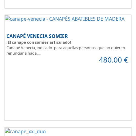
CANAPÉ VENECIA SOMIER
¡El canapé con somier articulado!
Canapé Venecia, indicado para aquellas personas que no quieren
renunciar a nada.
480.00
€
Además de espacio extra, se adapta perfectamente a nuestra
necesidad de descanso.
Consigue la posición más cómoda
, con solo pulsar un botón.
Madera disponible en colores Blanco, Cerezo, Nogal, Wengue,
Ceniza, Roble, Negro y Plata
Su gran calidad en la fabricación nos da como resultado
calidad en
el descanso
.