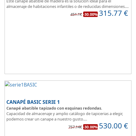
Este canapé abatible de madera es la solución ideal para el
almacenaje de habitaciones infantiles o de reducidas dimensiones.
315.77
€
Con esquinas redondeadas, que facilitan el paso en pequeñas
451.1€
-30.00%
estancias.
Fabricado en tres modernos colores que aportan un toque natural
y mucha luz en un dormitorio juvenil.
Apertura lateral.
CANAPÉ BASIC SERIE 1
Canapé abatible tapizado con esquinas redondas.
Capacidad de almacenaje y amplio catálogo de tapicerias a elegir,
podemos crear un canape a nuestro gusto.
530.00
€
BASIC, una magnifica opción.
757.14€
-30.00%
Diseño, elegancia y funcionalidad se unen para ofrecerte la base del
descanso.