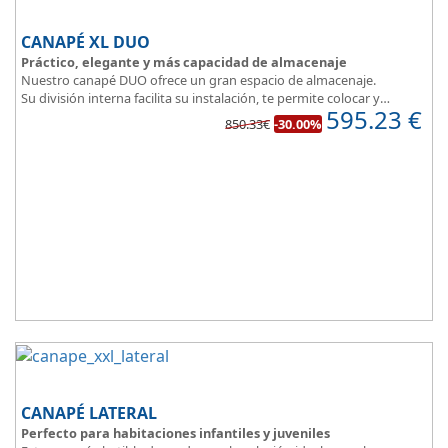
CANAPÉ XL DUO
Práctico, elegante y más capacidad de almacenaje
Nuestro canapé DUO ofrece un gran espacio de almacenaje.
Su división interna facilita su instalación, te permite colocar y
595.23
€
distribuir mucho mejor todo lo que quieres guardar.
850.33€
-30.00%
Asegura la firmeza y calidad en el descanso.
CANAPÉ LATERAL
Perfecto para habitaciones infantiles y juveniles