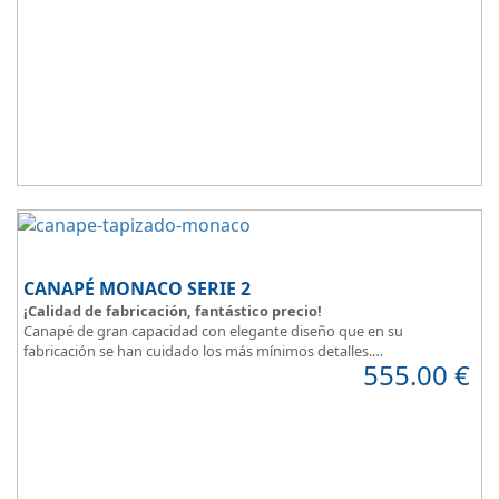
Todo unido a
el mejor precio
, recuerda que además disponemos
de formulas de financiación a medida para que puedas comprar a
plazos.
CANAPÉ MONACO SERIE 2
¡Calidad de fabricación, fantástico precio!
Canapé de gran capacidad con elegante diseño que en su
fabricación se han cuidado los más mínimos detalles.
555.00
€
Dispone de un amplio catálogo de tapicerias y polipieles a elegir,
para que puedas
personalizar a tu gusto todos los detalles
y de
esta forma
decorar tu habitación
.
MONACO Serie 2, elegancia y diseño en tu dormitorio.