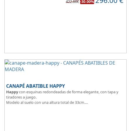
296.00
€
422.86€
-30.00%
3D y tapizada en elegante color gris.
El cajón, con laterales gruesos, está pegado al suelo, lo que facilita
que el polvo no se acumule debajo de la cama.
Disponible en 5 colores de madera
: Blanco, ártico, cambrian,
wengue y cerezo.
CANAPÉ ABATIBLE HAPPY
Happy
con esquinas redondeadas de forma elegante, con tapa y
tiradores a juego.
Modelo al suelo con una altura total de 33cm.
El tapizado de la tapa en malla 3D aumenta la transpirabilidad.