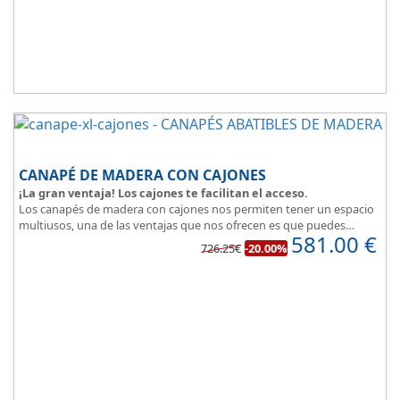
CANAPÉ DE MADERA CON CAJONES
¡La gran ventaja! Los cajones te facilitan el acceso.
Los canapés de madera con cajones nos permiten tener un espacio
multiusos, una de las ventajas que nos ofrecen es que puedes
581.00
€
disponer y acceder a lo que tienes almacenado en los cajones
726.25€
-20.00%
aunque la cama este ocupada.
Este canapé de cama práctico y funcional, permite guardar lo que
quieras sin que entre polvo, así tus cosas estarán protegidas.