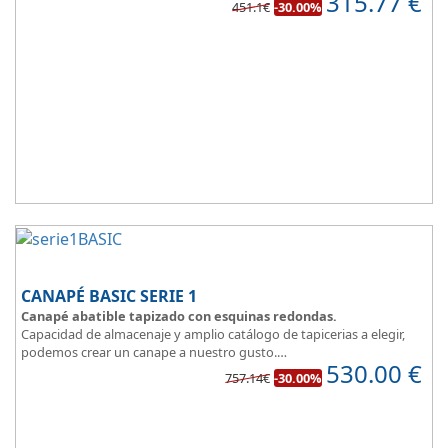
315.77
€
451.1€
-30.00%
estancias.
Fabricado en tres modernos colores que aportan un toque natural
y mucha luz en un dormitorio juvenil.
Apertura lateral.
CANAPÉ BASIC SERIE 1
Canapé abatible tapizado con esquinas redondas.
Capacidad de almacenaje y amplio catálogo de tapicerias a elegir,
podemos crear un canape a nuestro gusto.
530.00
€
BASIC, una magnifica opción.
757.14€
-30.00%
Diseño, elegancia y funcionalidad se unen para ofrecerte la base del
descanso.
Todo unido a
el mejor precio
, recuerda que además disponemos
de formulas de financiación a medida para que puedas comprar a