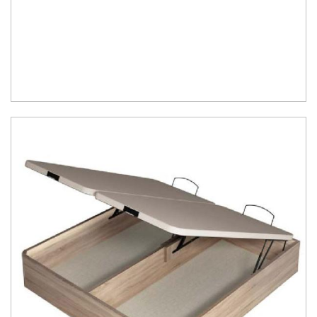
Ceniza, Roble, Negro y Plata
Su gran calidad en la fabricación nos da como resultado
calidad en
el descanso
.