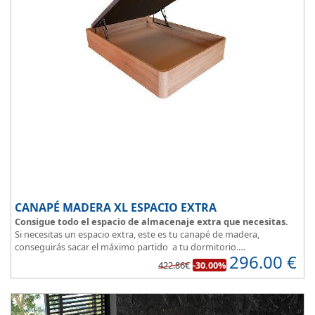
CANAPÉ MADERA XL ESPACIO EXTRA
Consigue todo el espacio de almacenaje extra que necesitas.
Si necesitas un espacio extra, este es tu canapé de madera,
conseguirás sacar el máximo partido a tu dormitorio.
296.00
€
La
tapa esta reforzada
y es muy transpirable, fabricada con tejido
422.86€
-30.00%
3D y tapizada en elegante color gris.
El cajón, con laterales gruesos, está pegado al suelo, lo que facilita
que el polvo no se acumule debajo de la cama.
Disponible en 5 colores de madera
: Blanco, ártico, cambrian,