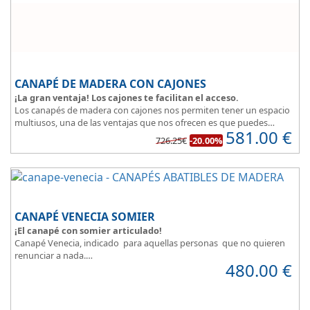
CANAPÉ DE MADERA CON CAJONES
¡La gran ventaja! Los cajones te facilitan el acceso.
Los canapés de madera con cajones nos permiten tener un espacio
multiusos, una de las ventajas que nos ofrecen es que puedes
581.00
€
disponer y acceder a lo que tienes almacenado en los cajones
726.25€
-20.00%
aunque la cama este ocupada.
Este canapé de cama práctico y funcional, permite guardar lo que
quieras sin que entre polvo, así tus cosas estarán protegidas.
CANAPÉ VENECIA SOMIER
¡El canapé con somier articulado!
Canapé Venecia, indicado para aquellas personas que no quieren
renunciar a nada.
480.00
€
Además de espacio extra, se adapta perfectamente a nuestra
necesidad de descanso.
Consigue la posición más cómoda
, con solo pulsar un botón.
Madera disponible en colores Blanco, Cerezo, Nogal, Wengue,