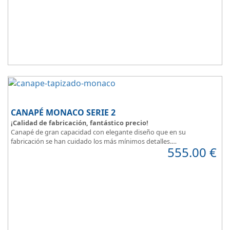
plazos.
CANAPÉ MONACO SERIE 2
¡Calidad de fabricación, fantástico precio!
Canapé de gran capacidad con elegante diseño que en su
fabricación se han cuidado los más mínimos detalles.
555.00
€
Dispone de un amplio catálogo de tapicerias y polipieles a elegir,
para que puedas
personalizar a tu gusto todos los detalles
y de
esta forma
decorar tu habitación
.
MONACO Serie 2, elegancia y diseño en tu dormitorio.