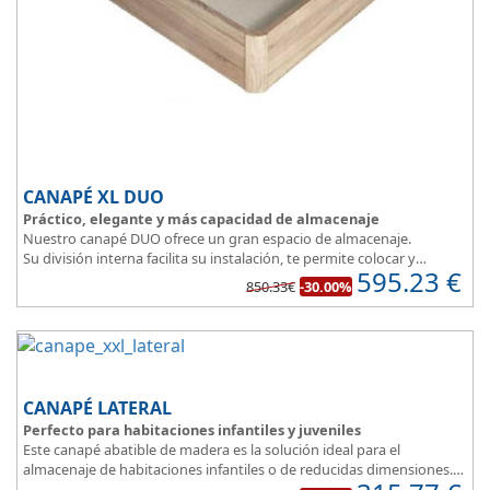
CANAPÉ XL DUO
Práctico, elegante y más capacidad de almacenaje
Nuestro canapé DUO ofrece un gran espacio de almacenaje.
Su división interna facilita su instalación, te permite colocar y
595.23
€
distribuir mucho mejor todo lo que quieres guardar.
850.33€
-30.00%
Asegura la firmeza y calidad en el descanso.
CANAPÉ LATERAL
Perfecto para habitaciones infantiles y juveniles
Este canapé abatible de madera es la solución ideal para el
almacenaje de habitaciones infantiles o de reducidas dimensiones.
Con esquinas redondeadas, que facilitan el paso en pequeñas